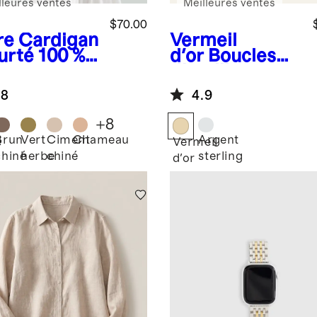
lleures ventes
Meilleures ventes
$70.00
re
Cardigan
Vermeil
urté 100 %
d'or
Boucles
on
d'oreilles
logique
créoles Globe
.8
4.9
+
8
Brun
Vert
Ciment
Chameau
Argent
e
Vermeil
chiné
herbe
chiné
sterling
d'or