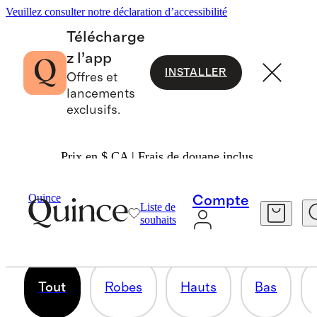
Veuillez consulter notre déclaration d’accessibilité
Télécharge
z l’app
INSTALLER
Offres et
lancements
exclusifs.
Prix en $ CA | Frais de douane inclus.
COLLECTION WORKWEAR
Quince
Compte
Liste de
souhaits
515 articles
Tout
Robes
Hauts
Bas