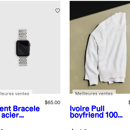
lleures ventes
Meilleures ventes
$65.00
ent
Bracele
Ivoire
Pull
 acier
boyfriend 100
xydable
% coton
r montre
biologique à