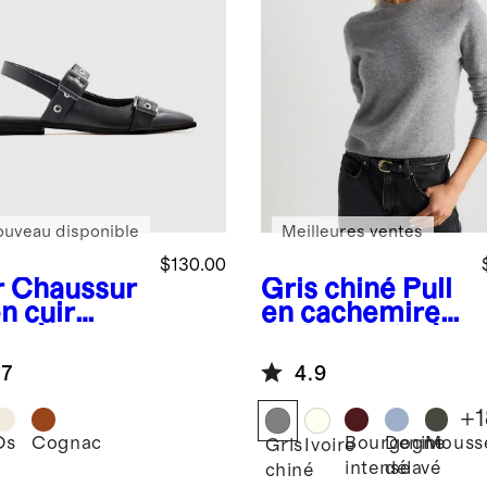
ouveau disponible
Meilleures ventes
$130.00
r
Chaussur
Gris chiné
Pull
n cuir
en cachemire
ien à
de Mongolie à
cles et à
col rond
.7
4.9
e arrière
+
1
Os
Cognac
Bourgogne
Denim
Mouss
Gris
Ivoire
intense
délavé
chiné