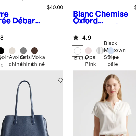
$40.00
rre
Blanc
Chemise
rée
Débard
Oxford
 léger en
décontractée
ot de coton
en coton
.8
4.9
cachemire
biologique
Black
Midtown
Noir
Avoine
Gris
Moka
Opal
Bleu
Stripe
e
Blanc
chiné
chiné
chiné
Pink
pâle
ée