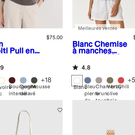
Meilleures ventes
$75.00
n
Blanc
Chemise
iti
Pull en
à manches
hemire de
courtes 100 %
golie à col
lin européen
.9
4.8
d
+
18
+
Bourgogne
Denim
Mousse
Bleu
Chambray
Vert
Chili
Ivoire
Blanc
intense
délavé
pierre
brun
olive
i
de
taupe
baie
lune