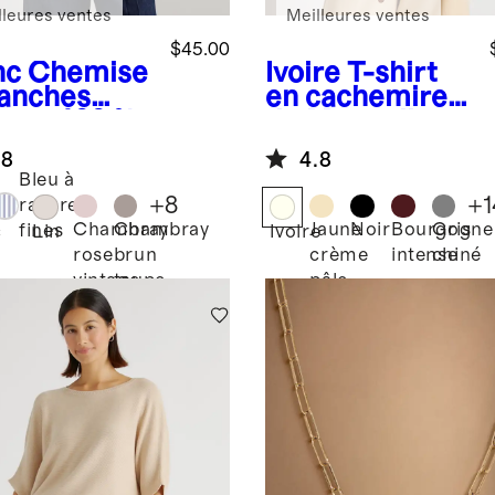
lleures ventes
Meilleures ventes
$45.00
nc
Chemise
Ivoire
T-shirt
anches
en cachemire
gues 100 %
de Mongolie
 européen
.8
4.8
Bleu à
+
8
+
1
rayures
Chambray
Chambray
Jaune
Noir
Bourgogne
Gris
fines
c
Lin
Ivoire
rose
brun
crème
intense
chiné
vintage
taupe
pâle