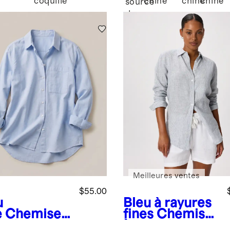
coquille
chiné
chiné
chiné
source
de
montagne
Meilleures ventes
$55.00
u
Bleu à rayures
e
Chemise
fines
Chemise
ord
à manches