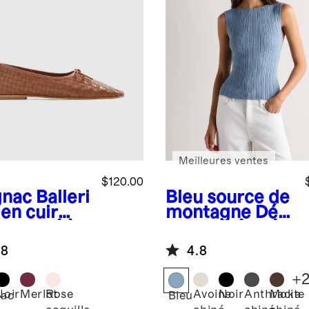
Meilleures ventes
$120.00
nac
Balleri
Bleu source de
en cuir
montagne
Déb
ien tissé à
ardeur côtelé
main à bout
en coton et
.8
4.8
ré
cachemire
+
Noir
Merlot
Rose
Avoine
Noir
Anthracite
Moka
ac
Bleu