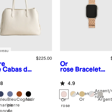
veau
$225.00
re
Or
e
Cabas de
rose
Bracelet
ail
en acier
ienne
inoxydable
.8
4.9
pour montre
intelligente
Argent/
Argent/Or
rose
Bleu
Bleu
Cognac
Noir
Or
Argen
e
Or
marine
pierre
rose
foncé
de