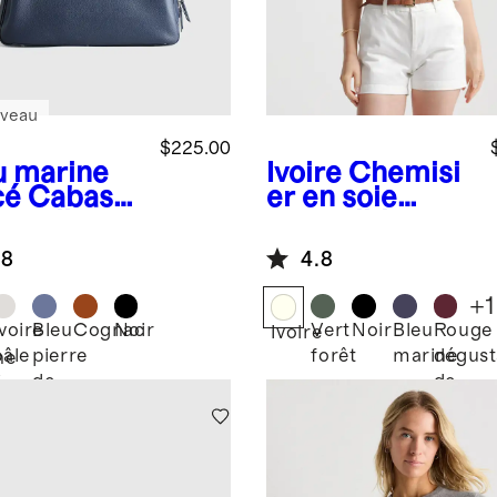
veau
$225.00
u marine
Ivoire
Chemisi
cé
Cabas
er en soie
ravail
extensible et
ienne
lavable à
.8
4.8
manches
chauve-souris
+
1
Ivoire
Bleu
Cognac
Noir
Vert
Noir
Bleu
Rouge
Ivoire
pâle
pierre
forêt
marine
dégust
ne
de
de
é
lune
vin