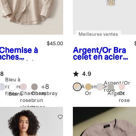
Meilleures ventes
$45.00
Chemise à
Argent/Or
Bra
ches
celet en acier
gues 100 %
inoxydable
 européen
pour montre
.8
4.9
intelligente
Bleu à
Argent/Or
+
8
rayures
Argent/Or
rose
Chambray
Chambray
Or
Argent
Or
fines
Blanc
rose
brun
rose
vintage
taupe