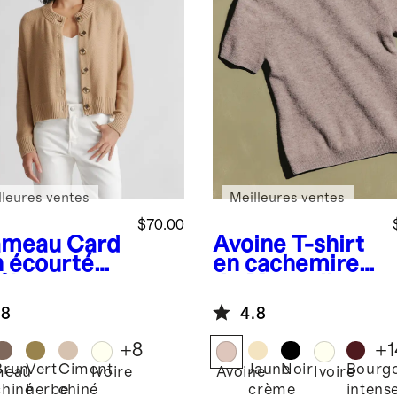
lleures ventes
Meilleures ventes
$70.00
ameau
Card
Avoine
T-shirt
n écourté
en cachemire
 % coton
de Mongolie
logique
.8
4.8
+
8
+
1
Brun
Vert
Ciment
Jaune
Noir
Bourg
meau
Ivoire
Avoine
Ivoire
chiné
herbe
chiné
crème
intens