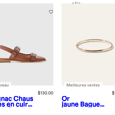
pâle
veau
Meilleures ventes
$130.00
$
nac
Chaus
Or
s en cuir
jaune
Bague
ien à
empilable en