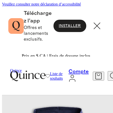
Veuillez consulter notre déclaration d’accessibilité
Télécharge
z l’app
INSTALLER
Offres et
lancements
exclusifs.
Prix en $ CA | Frais de douane inclus.
Bébé Et Enfant
Enfants
/
/
Quince
Compte
Liste de
souhaits