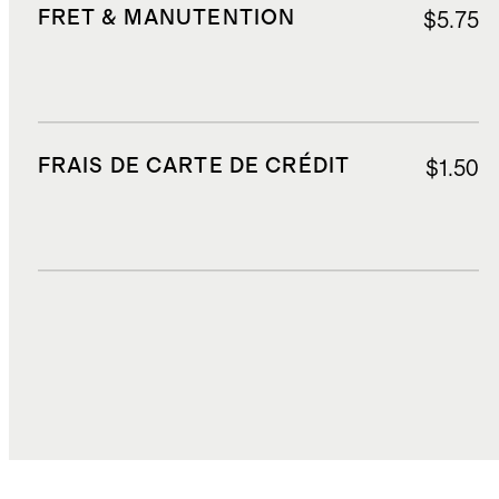
FRET & MANUTENTION
$5.75
FRAIS DE CARTE DE CRÉDIT
$1.50
DROITS, TAXES ET REDEVANCES
$4.74
COÛT TOTAL
$23.00