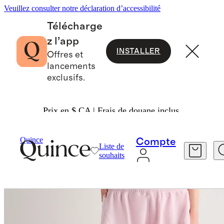
Veuillez consulter notre déclaration d’accessibilité
Télécharge
z l’app
INSTALLER
Offres et
lancements
exclusifs.
Prix en $ CA | Frais de douane inclus.
Vêtements De Sport
/
Quince
Compte
Liste de
souhaits