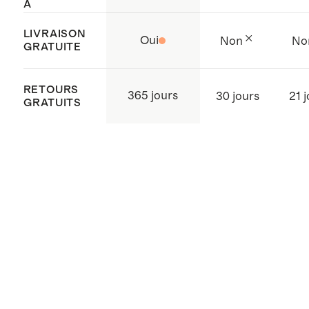
A
LIVRAISON
Oui
Non
No
GRATUITE
RETOURS
365 jours
30 jours
21 
GRATUITS