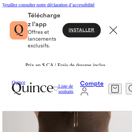
Veuillez consulter notre déclaration d’accessibilité
Télécharge
z l’app
INSTALLER
Offres et
lancements
exclusifs.
Prix en $ CA | Frais de douane inclus.
Femme
Pantalon
/
/
Quince
Compte
Liste de
souhaits