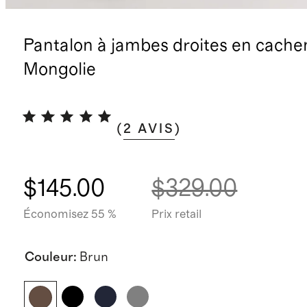
Pantalon à jambes droites en cache
Mongolie
(
2
AVIS
)
$145.00
$329.00
Économisez 55 %
Prix retail
Couleur
:
Brun