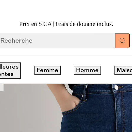
Prix en $ CA | Frais de douane inclus.
À Jambes Larges
lleures
Femme
Homme
Mais
entes