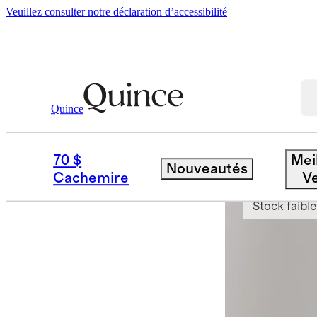
Veuillez consulter notre déclaration d’accessibilité
Quince
Femme
Jeans
/
/
Jean Bella Stretch 
70 $
Mei
Nouveautés
Nouveau
Cachemire
V
Stock faible