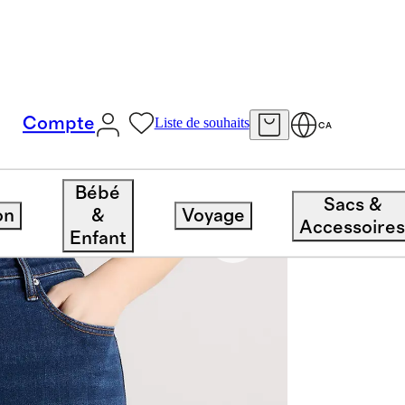
Compte
Liste de souhaits
CA
Bébé
Sacs &
on
&
Voyage
Accessoire
Enfant