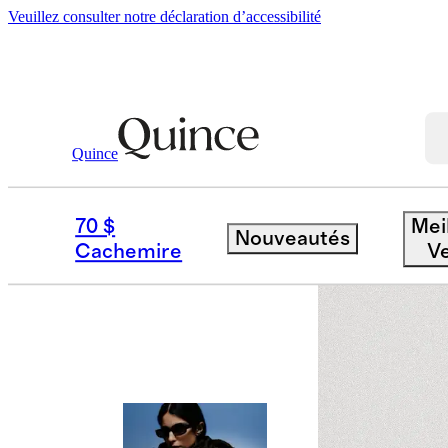
Veuillez consulter notre déclaration d’accessibilité
Quince
Femme
Vestes
/
/
Blouson Matelassé
70 $
Mei
Nouveautés
Cachemire
V