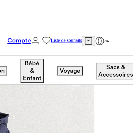
Compte
Liste de souhaits
CA
Bébé
Sacs &
on
&
Voyage
Accessoire
Enfant