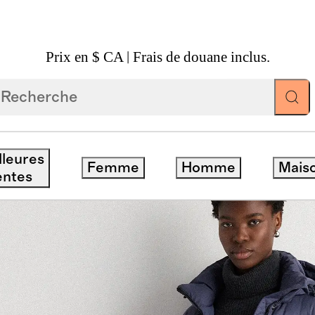
Prix en $ CA | Frais de douane inclus.
 Long En Duvet Responsable
lleures
Femme
Homme
Mais
entes