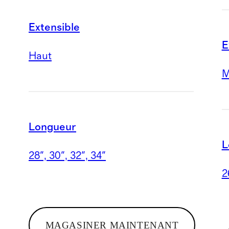
Extensible
E
Haut
M
Longueur
L
28", 30", 32", 34"
2
MAGASINER MAINTENANT