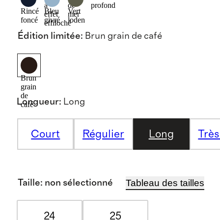
à
de
profond
Rincé
Bleu
Vert
effet
mer
foncé
givré
loden
effiloché
Édition limitée
:
Brun grain de café
Brun
grain
de
Longueur
:
Long
café
Court
Régulier
Long
Très
Tableau des tailles
Taille
:
non sélectionné
24
25