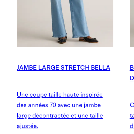
JAMBE LARGE STRETCH BELLA
B
D
Une coupe taille haute inspirée
des années 70 avec une jambe
C
large décontractée et une taille
t
ajustée.
d