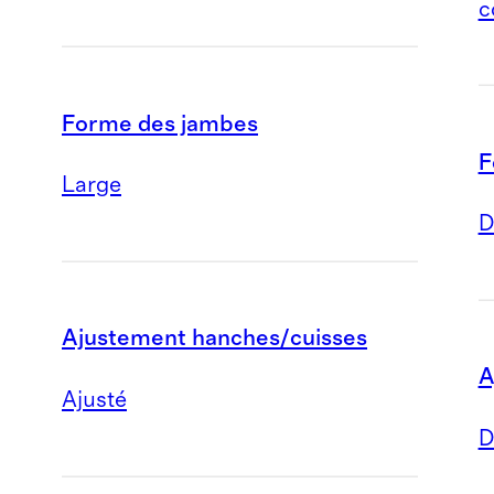
c
Forme des jambes
F
Large
D
Ajustement hanches/cuisses
A
Ajusté
D