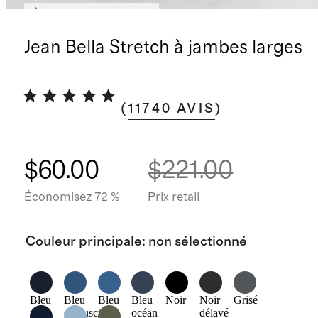
À nouveau disponible
Jean Bella Stretch à jambes larges
(
11740
AVIS
)
$60.00
$221.00
Économisez 72 %
Prix retail
Couleur principale
:
non sélectionné
Bleu
Bleu
Bleu
Bleu
Noir
Noir
Grisé
nuit
crépuscule
bord
océan
délavé