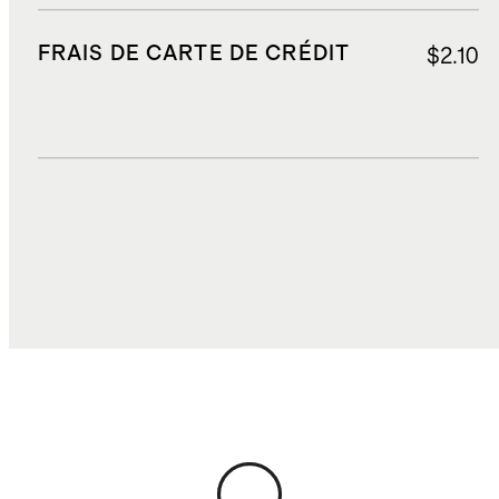
FRAIS DE CARTE DE CRÉDIT
$2.10
DROITS, TAXES ET REDEVANCES
$3.14
COÛT TOTAL
$23.70