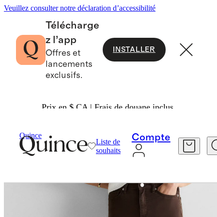
Veuillez consulter notre déclaration d’accessibilité
Télécharge
z l’app
INSTALLER
Offres et
lancements
exclusifs.
Prix en $ CA | Frais de douane inclus.
Femme
Jeans
/
/
Jean Bella Stretch À Jambes L
Quince
Compte
Liste de
souhaits