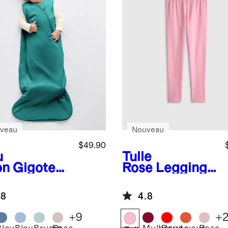
veau
Nouveau
$49.90
u
Tulle
on
Gigoteus
Rose
Legging
n bambou
en coton
c TOG de
biologique
.8
4.8
+
9
+