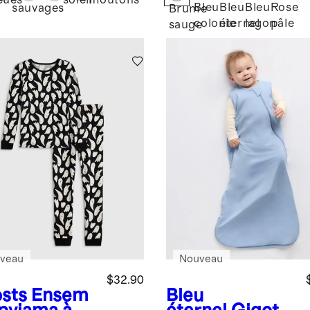
mbou
eues
soleil
moutons
Bleu
Bleu
Bleu
Rose
sauvages
Brume
colonie
éternel
lagon
pâle
sauge
veau
Nouveau
$32.90
sts
Ensem
Bleu