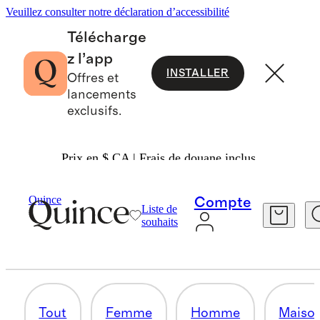
Veuillez consulter notre déclaration d’accessibilité
Télécharge
z l’app
INSTALLER
Offres et
lancements
exclusifs.
Prix en $ CA | Frais de douane inclus.
Tout
/
Nouveautés
Quince
Compte
Liste de
BÉBÉ ET ENFANT
souhaits
285 articles
Tout
Femme
Homme
Maiso