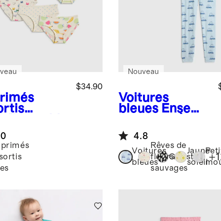
veau
Nouveau
$34.90
rimés
Voitures
ortis
bleues
Ensemb
es
Ensemble
le pyjama à
7 culottes
manches
.0
4.8
ster 100 %
longues et
primés
Rêves de
on
pantalon en
Voitures
Jaune
Peti
+
1
sortis
fleurs
Ghosts
logique
bambou
bleues
soleil
mou
les
sauvages
 filles