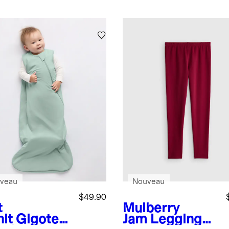
coton
biologique
avec poches
veau
Nouveau
$49.90
t
Mulberry
nit
Gigoteu
Jam
Legging