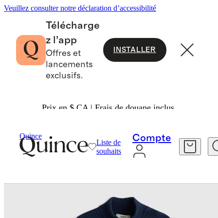
Veuillez consulter notre déclaration d’accessibilité
Télécharge
z l’app
INSTALLER
Offres et
lancements
exclusifs.
Prix en $ CA | Frais de douane inclus.
Bébé Et Enfant
Enfants
/
/
Quince
Compte
Liste de
souhaits