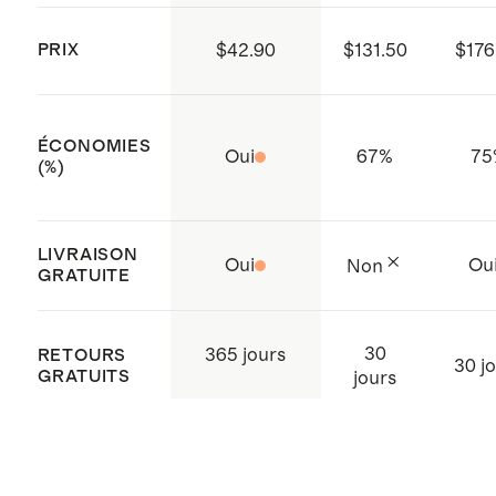
100 (numéro de certificat : SHYO
048142), ce qui garantit l’absence
PRIX
$42.90
$131.50
$176
de substances dangereuses
Fermeture à glissière un quart YKK
ÉCONOMIES
Fabriqué avec soin en Chine
Oui
67
%
75
(%)
LIVRAISON
Oui
Ou
Non
GRATUITE
30
365 jours
RETOURS
30 j
GRATUITS
jours