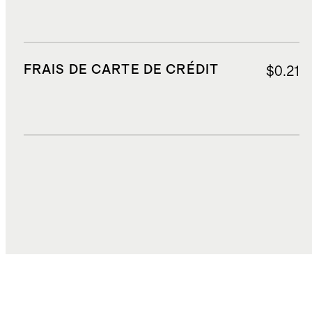
FRAIS DE CARTE DE CRÉDIT
$0.21
DROITS, TAXES ET REDEVANCES
$6.96
COÛT TOTAL
$27.62