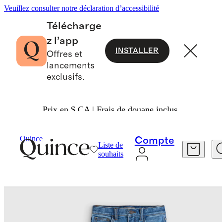
Veuillez consulter notre déclaration d’accessibilité
Télécharge
z l’app
INSTALLER
Offres et
lancements
exclusifs.
Prix en $ CA | Frais de douane inclus.
Enfants
/
Jean Ajusté Extensible Pour Garçons
Quince
Compte
Liste de
souhaits