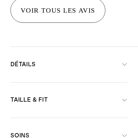
VOIR TOUS LES AVIS
DÉTAILS
Denim extensible confortable haut
TAILLE & FIT
de gamme avec juste assez
d'extensibilité pour confort et style
toute la journée
Taille mi-haute
Composition : 94 % coton
SOINS