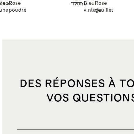
Bleu
Rose
Bleu
Rose
pace
Ivoire
lune
poudré
vintage
douillet
DES RÉPONSES À T
VOS QUESTION