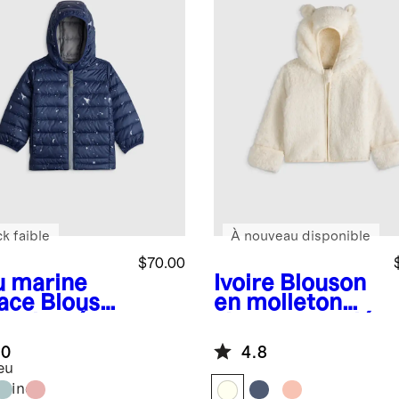
k faible
À nouveau disponible
$70.00
u marine
Ivoire
Blouson
ace
Blouso
en molleton
atelassé en
sherpa recyclé
et léger à
à capuche à
.0
4.8
uche
oreilles
eu
rine