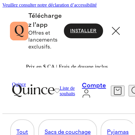
Veuillez consulter notre déclaration d’accessibilité
Télécharge
z l’app
INSTALLER
Offres et
lancements
exclusifs.
Prix en $ CA | Frais de douane inclus.
Bébé Garçon
/
Tout Magasiner
Quince
Compte
Liste de
VESTES ET VÊTEMENTS D'EXTÉRIEUR
souhaits
6 articles
Tout
Sacs de couchage
Pyjamas