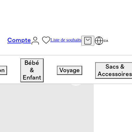
Compte
Liste de souhaits
CA
Bébé
Sacs &
on
&
Voyage
Accessoire
Enfant