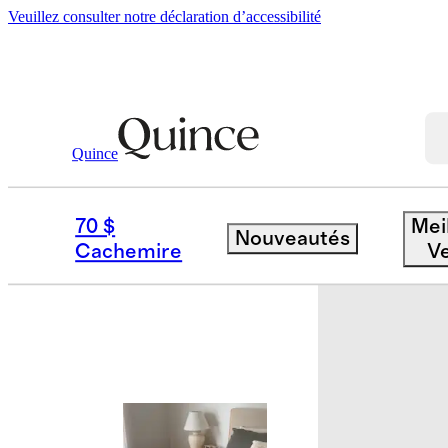
Veuillez consulter notre déclaration d’accessibilité
Quince
Literie
Housses De Couette
/
/
Houss
70 $
Mei
Nouveautés
Cachemire
V