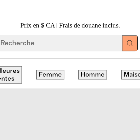
Prix en $ CA | Frais de douane inclus.
e De Couette En Gaze De Coton Biologique
lleures
Femme
Homme
Mais
entes