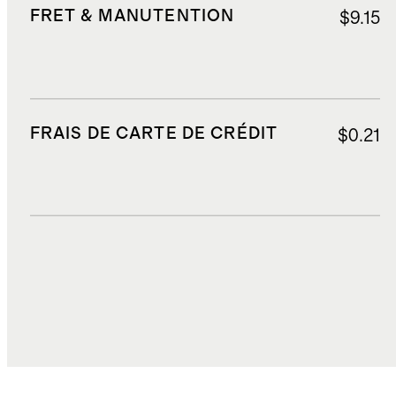
FRET & MANUTENTION
$9.15
FRAIS DE CARTE DE CRÉDIT
$0.21
DROITS, TAXES ET REDEVANCES
$17.13
COÛT TOTAL
$140.69