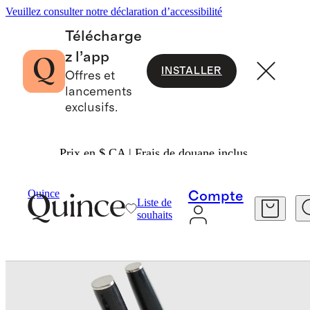
Veuillez consulter notre déclaration d’accessibilité
Télécharge
z l’app
INSTALLER
Offres et
lancements
exclusifs.
Prix en $ CA | Frais de douane inclus.
Maison
Cuisine Et Salle À Manger
/
/
Quince
Compte
Liste de
souhaits