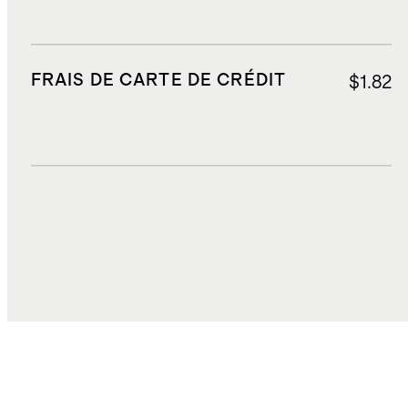
FRAIS DE CARTE DE CRÉDIT
$1.82
DROITS, TAXES ET REDEVANCES
$3.31
COÛT TOTAL
$45.63