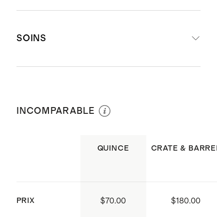
Tissé à partir de coton cambric
SOINS
biologique à 100 %
Partie matelassée rembourrée en
coton à 100 %
Laver à la machine à l'eau froide avec
L'ensemble comprend 2 taies
des couleurs semblables. Utiliser
décoratives
INCOMPARABLE
seulement un agent de blanchiment
Fermeture par enveloppe au dos
sans chlore au besoin. Sécher à basse
des taies
température.
QUINCE
CRATE & BARRE
Les couleurs ardoise, olive et blanc
présentent des piqûres à la main
de la même couleur
La couleur non teinté présente des
PRIX
$70.00
$180.00
piqûres grises faites à la main