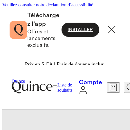
Veuillez consulter notre déclaration d’accessibilité
Télécharge
z l’app
INSTALLER
Offres et
lancements
exclusifs.
Prix en $ CA | Frais de douane inclus.
Courtepointes Et Couvre Lits
/
Quince
Compte
Liste de
souhaits