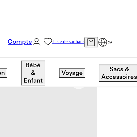
Compte
Liste de souhaits
CA
Bébé
Sacs &
on
&
Voyage
Accessoire
Enfant