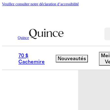
Veuillez consulter notre déclaration d’accessibilité
Quince
Maison
Tapis
/
/
Australian Single S
70 $
Mei
Nouveautés
Meilleures 
Cachemire
V