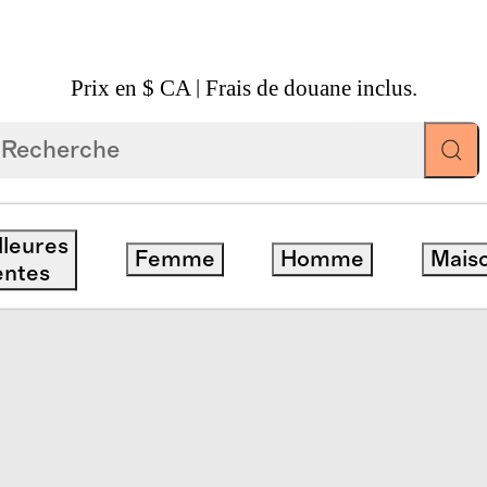
Prix en $ CA | Frais de douane inclus.
heepskin Rug
lleures
Femme
Homme
Mais
ventes
entes