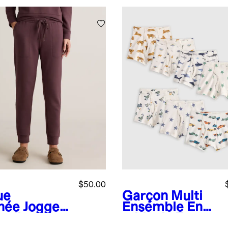
$50.00
ue
Garçon Multi
hée
Jogger
Ensemble
Ense
molleton
mble de 7