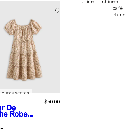
chiné
chiné
de
café
chiné
lleures ventes
$50.00
ur De
he
Robe
gée en
eline 100 %