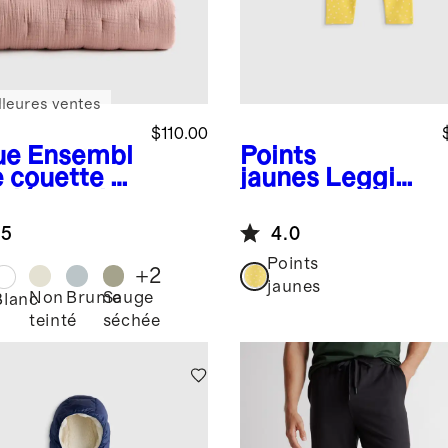
lleures ventes
$110.00
ue
Ensembl
Points
e couette et
jaunes
Legging
e décorative
en coton
r tout-
biologique
.5
4.0
its en gaze
coton
Points
+
2
logique
jaunes
Non
Brume
Sauge
e
Blanc
teinté
séchée