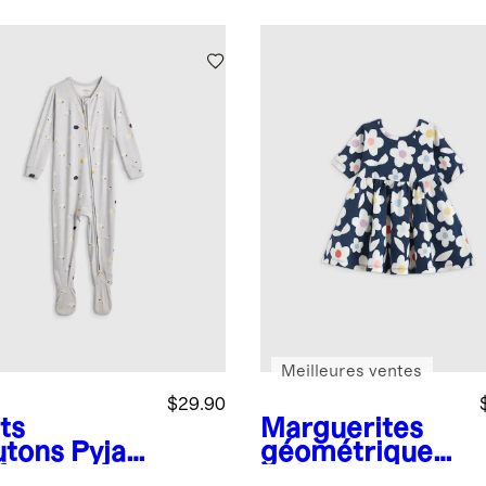
Meilleures ventes
$29.90
ts
Marguerites
tons
Pyja
géométriques
footie en
Robe