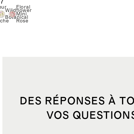
.7
on
eur
Floral
logique
Wildflower
e
Mini
Botanical
che
Rose
DES RÉPONSES À T
VOS QUESTION