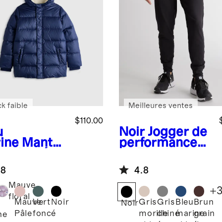
k faible
Meilleures ventes
$110.00
u
Noir
Jogger de
ine
Mantea
performance
atelassé en
en Flowknit
et épais
.8
4.8
Mauve
+
floral
Mauve
Vert
Noir
Gris
Gris
Bleu
Brun
Noir
Pâle
foncé
morille
chiné
marine
grain
ne