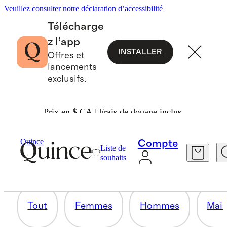
Veuillez consulter notre déclaration d’accessibilité
Télécharge
z l’app
INSTALLER
Offres et
lancements
exclusifs.
Prix en $ CA | Frais de douane inclus.
BÉBÉ & ENFANT
Quince
Compte
Liste de
souhaits
23 articles
Tout
Femmes
Hommes
Mai