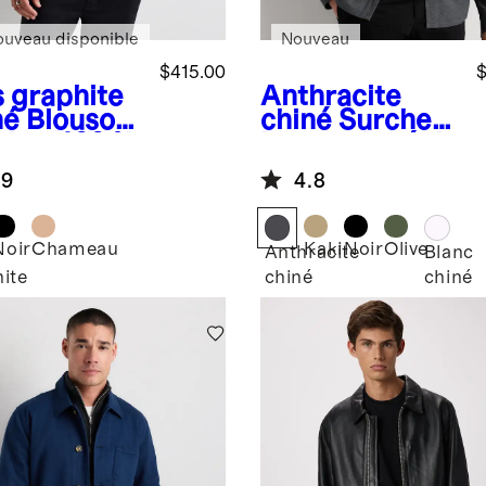
ouveau disponible
Nouveau
$415.00
$
s graphite
Anthracite
né
Blouson
chiné
Surchem
ber 100 %
ise en piqué de
hemire de
coton
.9
4.8
golie
Noir
Chameau
Kaki
Noir
Olive
Anthracite
Blanc
ite
chiné
chiné
é