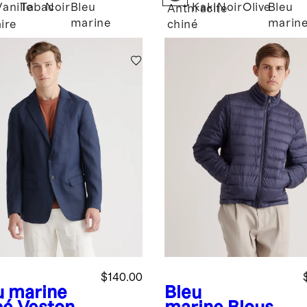
logique
Vanille
Tabac
Noir
Bleu
Kaki
Noir
Olive
Bleu
Anthracite
marine
marin
aire
chiné
$140.00
u marine
Bleu