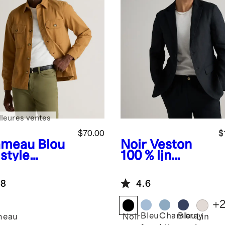
lleures ventes
$70.00
$
ameau
Blou
Noir
Veston
style
100 % lin
chemise
européen
ensible
.8
4.6
blement
ssé
+
Bleu
Chambray
Bleu
meau
Noir
Lin