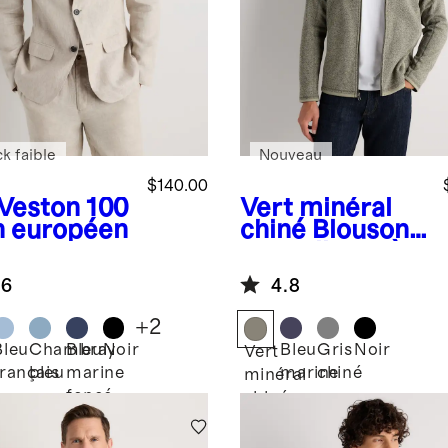
k faible
Nouveau
$140.00
Veston 100
Vert minéral
in européen
chiné
Blouson
en molleton à
fermeture à
.6
4.8
glissière
+
2
Bleu
Chambray
Bleu
Noir
Bleu
Gris
Noir
Vert
français
bleu
marine
marine
chiné
minéral
foncé
chiné