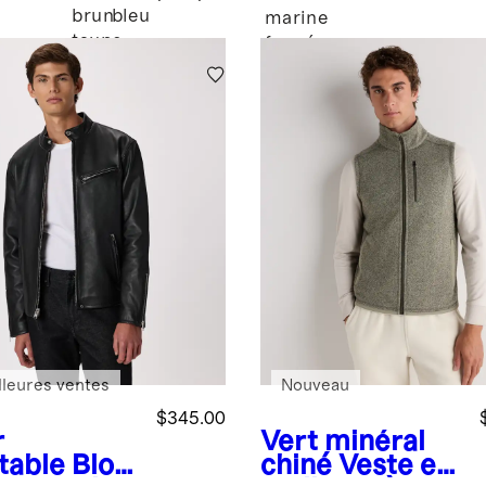
brun
bleu
marine
taupe
foncé
lleures ventes
Nouveau
$345.00
r
Vert minéral
table
Blou
chiné
Veste en