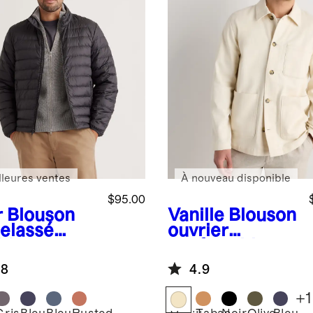
lleures ventes
À nouveau disponible
$95.00
r
Blouson
Vanille
Blouson
elassé
ouvrier
ble en
confortable
et léger
extensible en
.8
4.9
coton
biologique
+
1