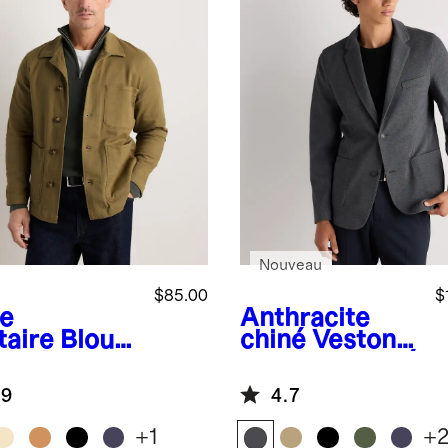
Nouveau
$85.00
$
ve
Anthracite
taire
Blous
chiné
Veston
ouvrier
en tricot piqué
fortable
de coton
.9
4.7
ensible en
on
+
1
+