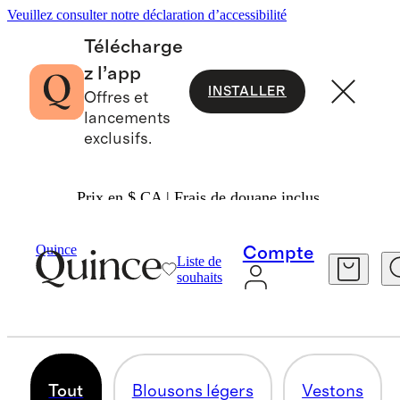
Veuillez consulter notre déclaration d’accessibilité
Télécharge
z l’app
INSTALLER
Offres et
lancements
exclusifs.
Prix en $ CA | Frais de douane inclus.
Hommes
/
Blousons
Quince
Compte
Liste de
BLOUSONS ET MANTEAUX
souhaits
117 articles
Tout
Blousons légers
Vestons