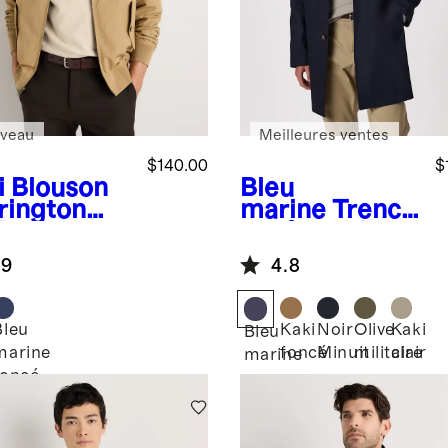
veau
Meilleures ventes
$140.00
$
i
Blouson
Bleu
rington
marine
Trench
itage
confortable
stant à
extensible
.9
4.8
u
Bleu
Kaki
Noir
Olive
Kaki
Bleu
marine
foncé
Minuit
militaire
clair
marine
foncé