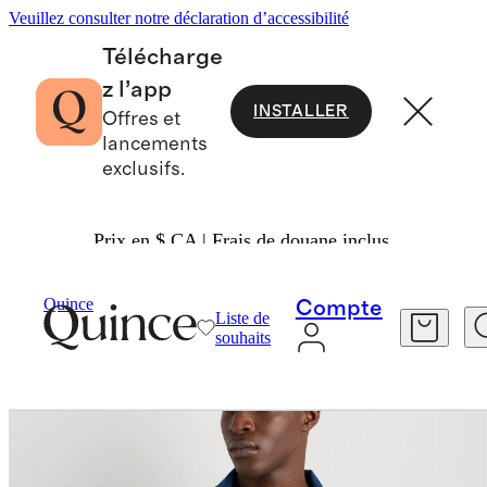
Veuillez consulter notre déclaration d’accessibilité
Télécharge
z l’app
INSTALLER
Offres et
lancements
exclusifs.
Prix en $ CA | Frais de douane inclus.
Hommes
Vestes
/
/
Quince
Compte
Liste de
souhaits