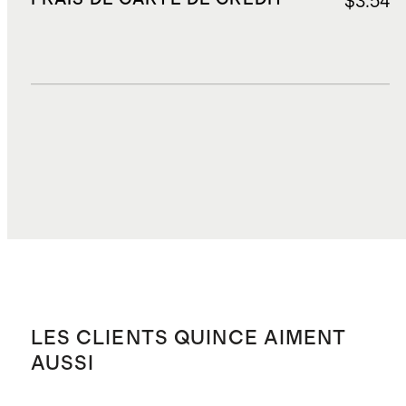
$3.54
DROITS, TAXES ET REDEVANCES
$1.53
COÛT TOTAL
$39.94
LES CLIENTS QUINCE AIMENT
AUSSI