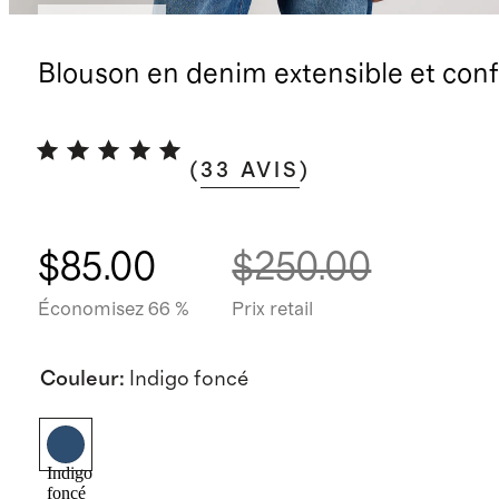
Stock faible
Blouson en denim extensible et conf
(
33
AVIS
)
$85.00
$250.00
Économisez 66 %
Prix retail
Couleur
:
Indigo foncé
Indigo
foncé