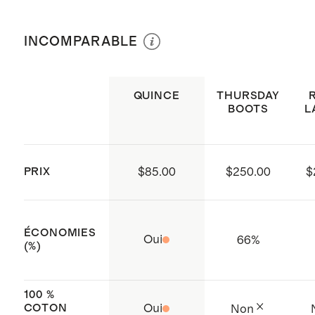
Laver à la machine à l’eau froide avec
Fabriqué avec soin au Mexique
un détergent doux. Ne pas javelliser.
INCOMPARABLE
Sécher par culbutage à basse
température ou suspendre pour
sécher.
QUINCE
THURSDAY
BOOTS
L
PRIX
$85.00
$250.00
$
ÉCONOMIES
Oui
66
%
(%)
100 %
COTON
Oui
Non