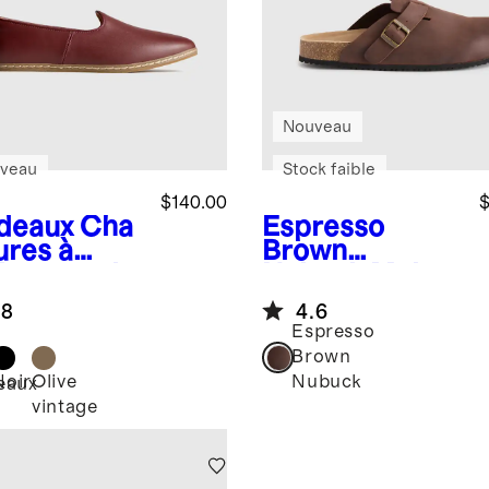
Nouveau
veau
Stock faible
$140.00
$
deaux
Cha
Espresso
ures à
Brown
ler en cuir
Nubuck
Mule
aillé
sabot
.8
4.6
hydrofuge
Espresso
Brown
Noir
Olive
Nubuck
eaux
vintage