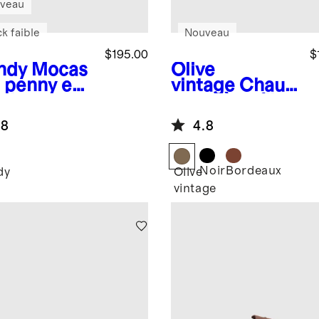
veau
k faible
Nouveau
$195.00
$
ndy
Mocas
Olive
s penny en
vintage
Chaus
r de veau
sures à enfiler
en cuir
.8
4.8
travaillé
Noir
Bordeaux
dy
Olive
vintage