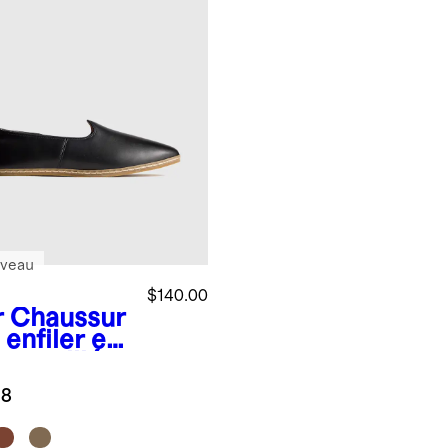
veau
$140.00
r
Chaussur
 enfiler en
 travaillé
.8