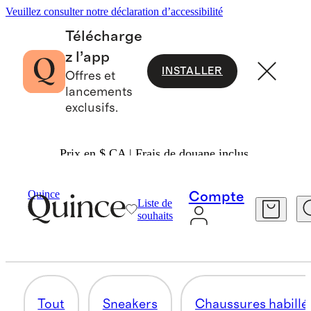
Veuillez consulter notre déclaration d’accessibilité
Télécharge
z l’app
INSTALLER
Offres et
lancements
exclusifs.
Prix en $ CA | Frais de douane inclus.
Hommes
/
Shoes
Quince
Compte
Liste de
MOCASSINS
souhaits
5 articles
Tout
Sneakers
Chaussures habillé