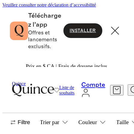
Veuillez consulter notre déclaration d’accessibilité
Télécharge
z l’app
INSTALLER
Offres et
lancements
exclusifs.
Prix en $ CA | Frais de douane inclus.
Hommes
/
Sous-Vêtements
Quince
Compte
Liste de
BOXEURS ET CALEÇONS
souhaits
12 articles
Filtre
Trier par
Couleur
Taille