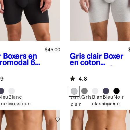
$45.00
r
Boxers en
Gris clair
Boxer
romodal 6
en coton
(paquet de
biologique 6
po (ensemble
.9
4.8
de 3)
Bleu
Blanc
Gris
Blanc
Bleu
Noir
Gris
marine
classique
classique
marine
clair