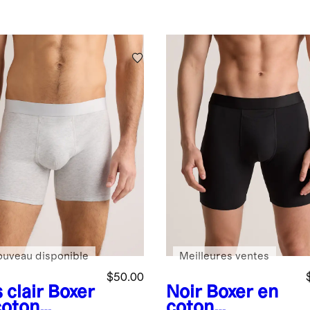
ouveau disponible
Meilleures ventes
$50.00
 clair
Boxer
Noir
Boxer en
coton
coton