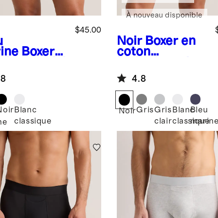
À nouveau disponible
$45.00
u
Noir
Boxer en
ine
Boxers
coton
micromodal
biologique 4
4 po
po (ensemble
.8
4.8
quet de 3)
de 3)
Noir
Blanc
Gris
Gris
Blanc
Bleu
Noir
classique
clair
classique
marin
ne