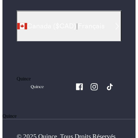
Canada
(
$CAD
)
|
Français
Quince
Quince
© 2025 Quince. Tous Droits Réservés.