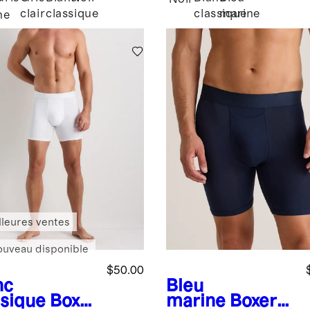
clair
classique
classique
marine
ne
lleures ventes
ouveau disponible
$50.00
nc
Bleu
ssique
Boxe
marine
Boxers