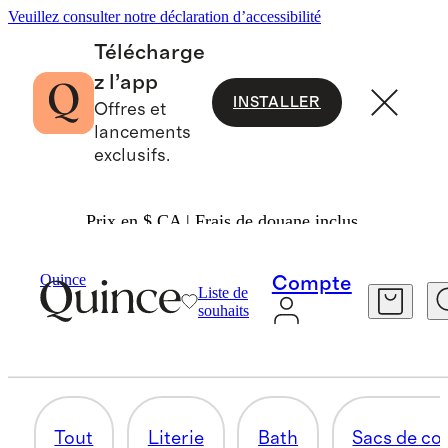
Veuillez consulter notre déclaration d’accessibilité
Télécharge
z l’app
INSTALLER
Offres et
lancements
exclusifs.
Prix en $ CA | Frais de douane inclus.
Bébé
/
Maison
Quince
Compte
Liste de
LANGES
souhaits
8 articles
Tout
Literie
Bath
Sacs de c