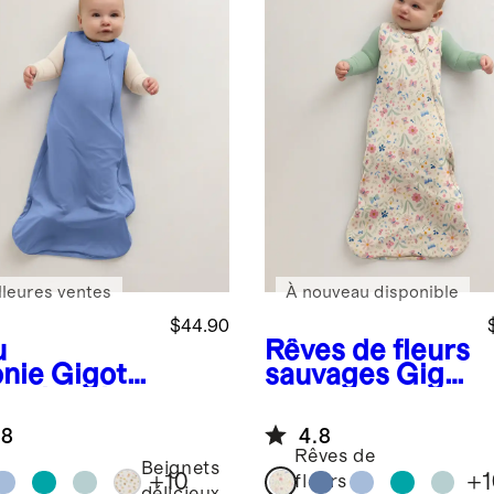
lleures ventes
À nouveau disponible
$44.90
u
Rêves de fleurs
onie
Gigote
sauvages
Gigo
 en bambou
teuse en
c TOG de
bambou avec
.8
4.8
TOG de 0,5
Rêves de
Beignets
+
10
+
1
fleurs