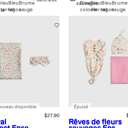
délicieux
Bleu
Bleu
Brume
Bleu
Bleu
Bleu
Brume
sauvages
éternel
lagon
sauge
colonie
éternel
lagon
sauge
ie
ouveau disponible
Épuisé
$27.90
al
Rêves de fleurs