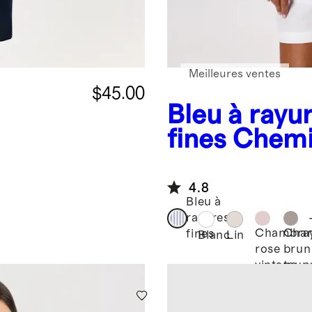
Meilleures ventes
$45.00
Bleu à rayu
fines
Chemi
manches lo
% lin
lin europée
4.8
Bleu à
rayures
Chambra
Cha
fines
Blanc
Lin
rose
brun
vintage
taup