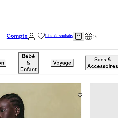
Compte
Liste de souhaits
CA
Bébé
Sacs &
on
&
Voyage
1635 articles
Trier p
Accessoire
Enfant