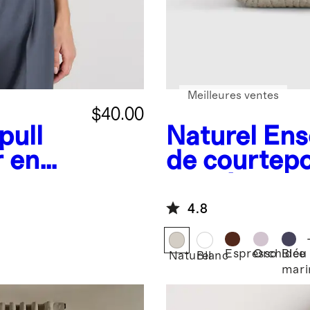
Meilleures ventes
$40.00
pull
Naturel
Ens
r en
de courtepo
re
piquée en li
européen et
4.8
Espresso
Orchidée
Bleu
Naturel
Blanc
mari