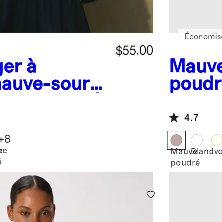
Économise
$55.00
ger à
Mauv
auve-souris
poudr
 cachemire à
de dra
înées
europ
4.7
+
8
e
ne
Mauve
Blanc
Iv
é
poudré