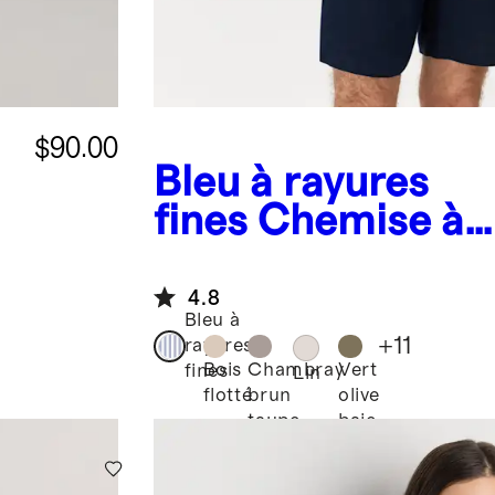
$90.00
Bleu à rayures
s
fines
Chemise à
manches courtes
décontractée 100 
4.8
Bleu à
européen
+
11
rayures
Bois
Chambray
Vert
fines
Lin
flotté
brun
olive
taupe
baie