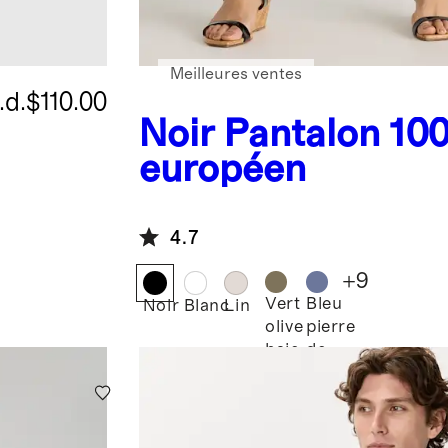
Meilleures ventes
.d.
$110.00
Noir
Pantalon 100
européen
4.7
+
9
Vert
Bleu
Noir
Blanc
Lin
olive
pierre
baie
de
lune