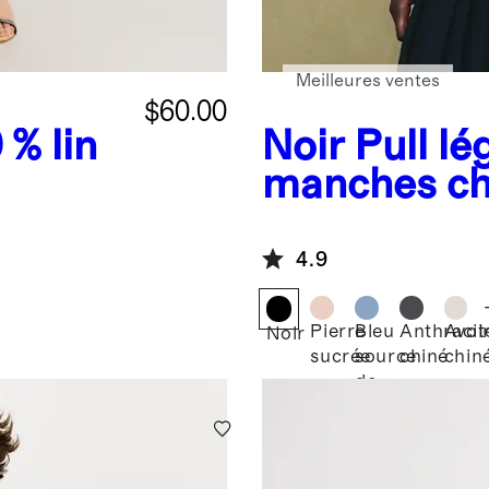
Meilleures ventes
$60.00
 % lin
Noir
Pull lé
manches ch
en coton et
mailles cha
4.9
Pierre
Bleu
Anthracit
Avoi
Noir
sucrée
source
chiné
chin
de
montagne