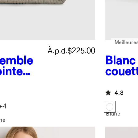
Meilleure
À.p.d.
$225.00
emble
Blanc
inte
couett
n
Prem
 coton
4.8
+
4
Blanc
ne