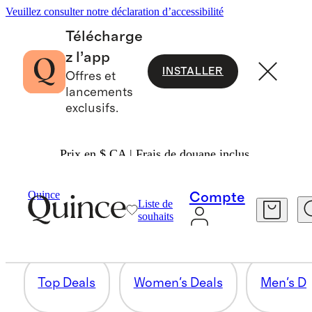
Veuillez consulter notre déclaration d’accessibilité
Télécharge
z l’app
INSTALLER
Offres et
lancements
exclusifs.
Prix en $ CA | Frais de douane inclus.
KIDS & BABY DEALS
Quince
Compte
Liste de
souhaits
0 articles
Top Deals
Women's Deals
Men's De