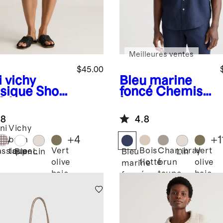
Meilleures ventes
$45.00
 vichy
Bleu marine
ssique
Shor
foncé
Chemise
0 % lin
à manches
opéen
courtes
.8
4.8
décontractée
ni
Vichy
100 % lin
+
4
+
1
chy
brun
européen
Vert
Bois
Chambray
Vert
assique
taupe
Blanc
Lin
Bleu
Lin
olive
flotté
brun
olive
marine
baie
taupe
baie
foncé