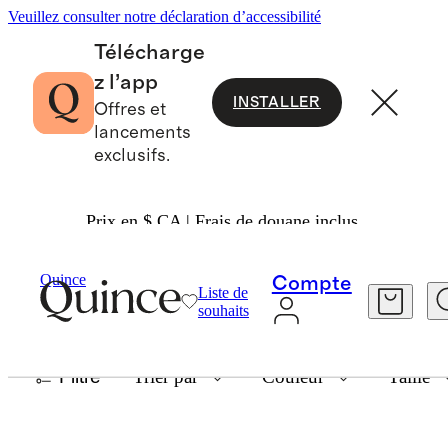
Veuillez consulter notre déclaration d’accessibilité
Télécharge
z l’app
INSTALLER
Offres et
lancements
exclusifs.
Prix en $ CA | Frais de douane inclus.
QUINCE SUMMER ’25
Quince
Compte
Liste de
souhaits
12 articles
Filtre
Trier par
Couleur
Taille