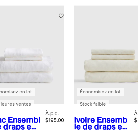
nomisez en lot
Économisez en lot
lleures ventes
Stock faible
À.p.d.
À
nc
Ensembl
Ivoire
Ensemb
$195.00
$
e draps en
le de draps en
 européen
lin européen