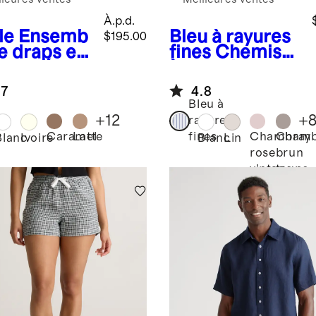
À.p.d.
le
Ensemb
Bleu à rayures
$195.00
de draps en
fines
Chemise
 européen
à manches
longues 100 %
.7
4.8
lin européen
Bleu à
+
12
+
rayures
Caramel
Latte
Chambray
Chamb
fines
e
Blanc
Ivoire
Blanc
Lin
rose
brun
vintage
taupe