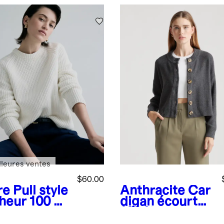
lleures ventes
$60.00
re
Pull style
Anthracite
Car
heur 100 %
digan écourté
on
100 % coton
logique à
biologique