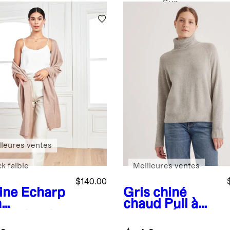
Sur
lleures ventes
k faible
Meilleures ventes
$140.00
ine
Écharp
Gris chiné
n
chaud
Pull à
hemire de
col roulé en
golie
laine de yak à