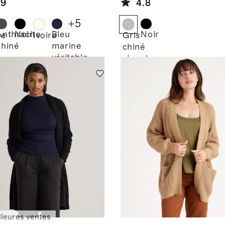
.9
4.8
100 %
+
5
Anthracite
Noir
Bleu
Noir
ne
Ivoire
Gris
chiné
marine
chiné
véritable
chaud
lleures ventes