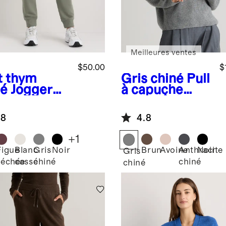
Meilleures ventes
$50.00
$
t thym
Gris chiné
Pull
é
Jogger
à capuche
molleton
style pêcheur
erSoft
en cachemire
.8
4.8
de Mongolie
+
1
Figue
Blanc
Gris
Noir
Brun
Avoine
Anthracite
Noir
Gris
séchée
cassé
chiné
chiné
chiné