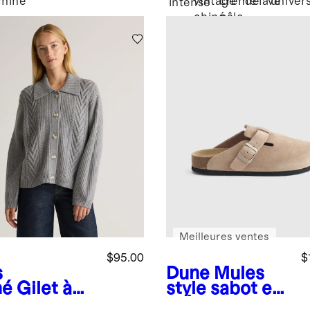
chiné
vintage
crème
délavé
univers
intense
chiné
pâle
Meilleures ventes
$95.00
$
s
Dune
Mules
né
Gilet à
style sabot en
en laine
suède