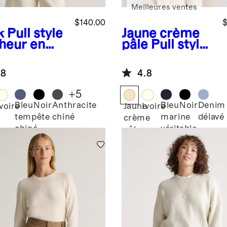
Meilleures ventes
$140.00
$
k
Pull style
Jaune crème
heur en
pâle
Pull style
hemire de
polo en
golie à col
cachemire de
.8
4.8
d
Mongolie
+
5
Bleu
Noir
Anthracite
Bleu
Noir
Denim
Ivoire
Jaune
Ivoire
tempête
chiné
marine
délavé
crème
chiné
véritable
pâle