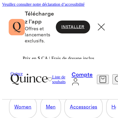
Veuillez consulter notre déclaration d’accessibilité
Télécharge
z l’app
INSTALLER
Offres et
lancements
exclusifs.
Prix en $ CA | Frais de douane inclus.
THE COZY SHOP
Quince
Compte
Liste de
souhaits
111 articles
Women
Men
Accessories
H