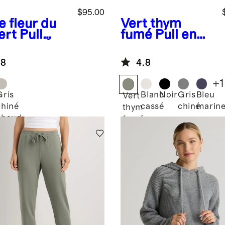
$95.00
e fleur du
Vert thym
ert
Pull
fumé
Pull en
ontracté
molleton
% laine de
SuperSoft
.8
4.8
à col rond
à ornements
+
1
ointelle
Gris
Blanc
Noir
Gris
Bleu
Vert
chiné
cassé
chiné
marin
thym
chaud
fumé
t