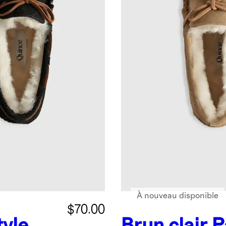
À nouveau disponible
$70.00
tyle
Brun clair
P