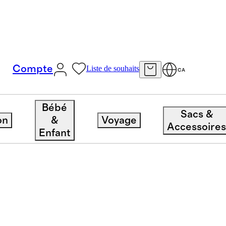
Compte
Liste de souhaits
CA
Bébé
Sacs &
on
&
Voyage
Accessoire
Enfant