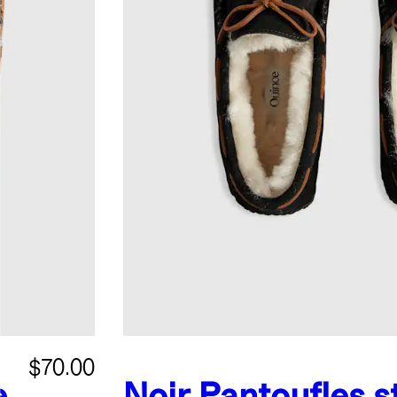
$70.00
e
Noir
Pantoufles s