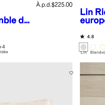
À.p.d.
$225.00
Lin
Ri
ble de
europ
te
Panne
n
4.8
 coton
+
4
idée
Lin
Blanc
Iv