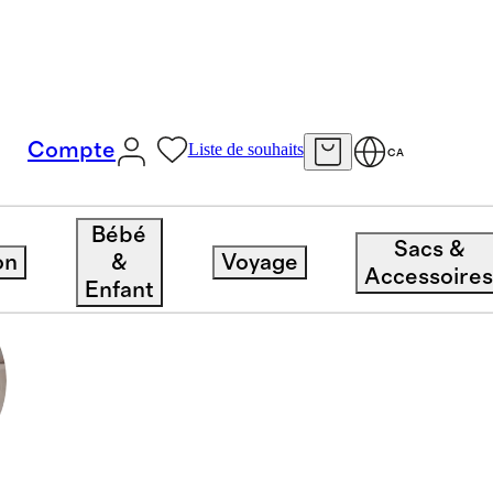
Compte
Liste de souhaits
CA
Bébé
Sacs &
on
&
Voyage
Accessoire
Enfant