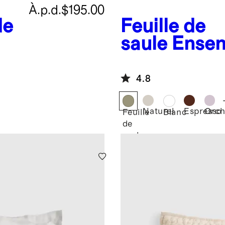
À.p.d.
$195.00
de
Feuille de
saule
Ensem
courtepoin
piquée en li
4.8
européen et
Naturel
Espresso
Orch
Feuille
Blanc
de
saule