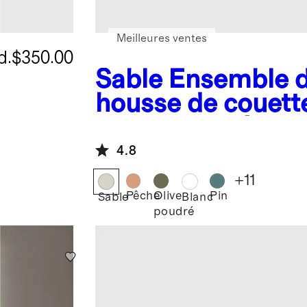
Meilleures ventes
d.
$350.00
Sable
Ensemble 
housse de couett
en lin européen
4.8
+
11
Pêche
Olive
Pin
Sable
Blanc
poudré