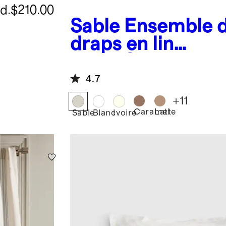
d.
$210.00
Sable
Ensemble 
draps en lin
européen
4.7
+
11
Caramel
Latte
Sable
Blanc
Ivoire