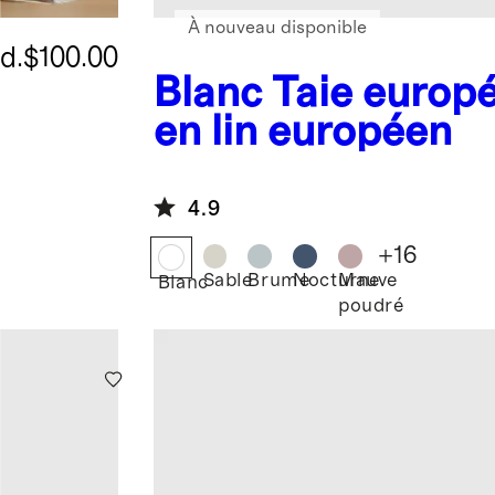
À nouveau disponible
d.
$100.00
Blanc
Taie europ
en lin européen
4.9
+
16
Sable
Brume
Nocturne
Mauve
Blanc
poudré