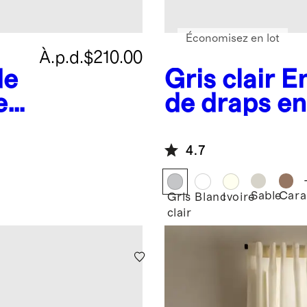
Économisez en lot
À.p.d.
$210.00
de
Gris clair
E
e
de draps en 
européen
4.7
Sable
Cara
Gris
Blanc
Ivoire
clair