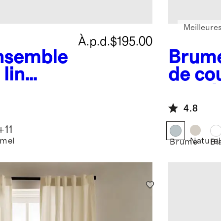
Meilleure
À.p.d.
$195.00
nsemble
Brum
lin
de co
piquée
europ
4.8
+
11
mel
Naturel
Brume
Bl