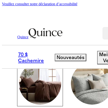
Veuillez consulter notre déclaration d’accessibilité
Maison
/
Tout Le Lin
Quince
MAISON
70 $
Mei
Nouveautés
Cachemire
V