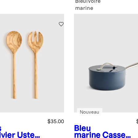
Bleu
Ivoire
marine
Nouveau
$35.00
s
Bleu
ivier
Usten
marine
Casser