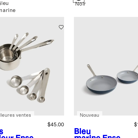
Bleu
e
Noir
marine
lleures ventes
Nouveau
$45.00
$
s
Bleu