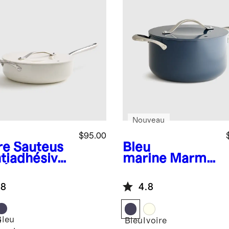
Nouveau
$95.00
re
Sauteus
Bleu
ntiadhésive
marine
Marmit
céramique
e en
c couvercle
céramique
.8
4.8
antiadhésive :
6 qt
Bleu
e
Bleu
Ivoire