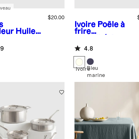
veau
$20.00
s
Ivoire
Poêle à
leur
Huile
frire
ditionnante
antiadhésive
 bois à la
en céramique
.9
4.8
 d'abeille
de 10 po
Bleu
Ivoire
marine