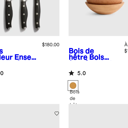
$180.00
À
s
Bois de
$
leur
Ense
hêtre
Bols
e de 3
faits à la main
teaux
en bois
.0
5.0
ièrement
(ensemble de
gés en
4)
er
Bois
xydable
de
emand
hêtre