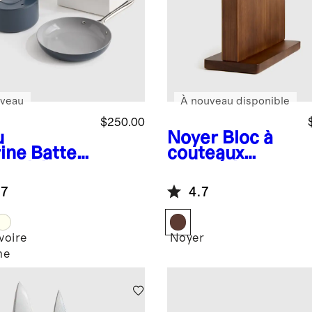
veau
À nouveau disponible
$250.00
u
Noyer
Bloc à
ine
Batteri
couteaux
 cuisine
magnétique
iadhésive
.7
4.7
céramique
7 pièces
Ivoire
Noyer
ne