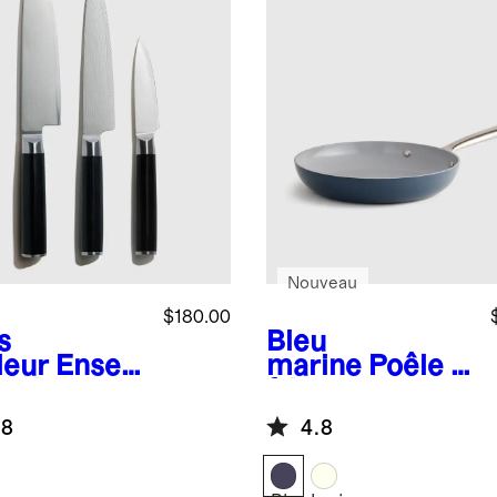
Nouveau
$180.00
s
Bleu
leur
Ense
marine
Poêle à
e de
frire
teaux
antiadhésive
.8
4.8
entiels en
en céramique
er damassé
de 10 po
onais