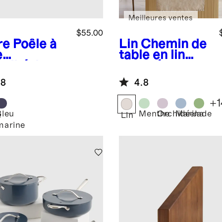
Meilleures ventes
$55.00
re
Poêle à
Lin
Chemin de
e
table en lin
iadhésive
européen
céramique
.8
4.8
8 pouces
+
1
Bleu
Menthe
Orchidée
Marina
Jade
e
Lin
marine