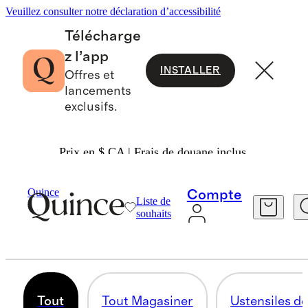
Veuillez consulter notre déclaration d’accessibilité
Télécharge
z l’app
INSTALLER
Offres et
lancements
exclusifs.
Prix en $ CA | Frais de douane inclus.
Maison
/
Linge De Cuisine Et De Table
Quince
Compte
Liste de
CUISINE ET ART DE LA TABLE
souhaits
101 articles
Tout
Tout Magasiner
Ustensiles de