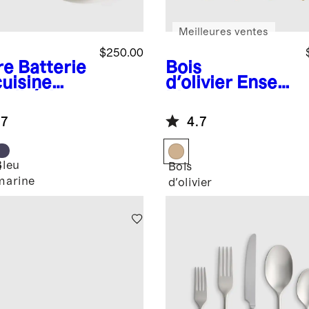
Meilleures ventes
$250.00
re
Batterie
Bois
cuisine
d'olivier
Ensem
iadhésive
ble
céramique
d'ustensiles en
.7
4.7
7 pièces
bois d'olivier
italien
Bleu
e
Bois
marine
d'olivier