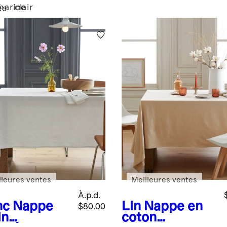
japonais
marine
clair
ée
lleures ventes
Meilleures ventes
À.p.d.
nc
Nappe
Lin
Nappe en
$80.00
in
coton