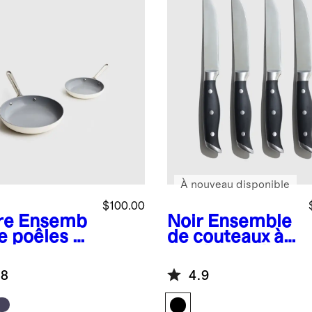
À nouveau disponible
$100.00
re
Ensemb
Noir
Ensemble
e poêles à
de couteaux à
e
steak en acier
iadhésives
inoxydable
.8
4.9
céramique
allemand