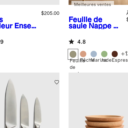
Meilleures ventes
$205.00
s
Feuille de
leur
Ense
saule
Nappe en
e de
lin européen
teaux
.9
4.8
entiels en
er damassé
+
1
onais avec
Pêche
Marina
Jade
Espres
Feuille
c
de
saule