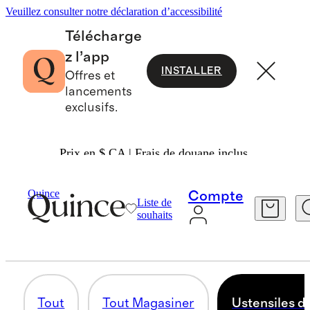
Veuillez consulter notre déclaration d’accessibilité
Télécharge
z l’app
INSTALLER
Offres et
lancements
exclusifs.
Prix en $ CA | Frais de douane inclus.
Maison
/
Linge De Cuisine Et De Table
Quince
Compte
Liste de
USTENSILES DE CUISINE
souhaits
24 articles
Tout
Tout Magasiner
Ustensiles d