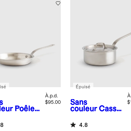
po
isé
Épuisé
À.p.d.
À
s
Sans
$95.00
$
leur
Poêle à
couleur
Casse
e en acier
role en acier
xydable à
inoxydable à 5
.8
4.8
paisseurs
épaisseurs