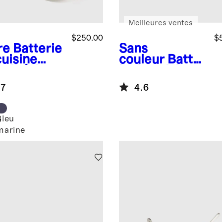
Meilleures ventes
$250.00
$
re
Batterie
Sans
cuisine
couleur
Batter
iadhésive
ie de cuisine
céramique
de 10 pièces
.7
4.6
7 pièces
en acier
inoxydable à 5
épaisseurs
Bleu
e
marine