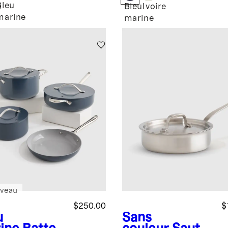
Bleu
e
Bleu
Ivoire
marine
marine
veau
$250.00
$
u
Sans