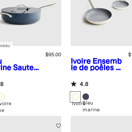
veau
$95.00
$
u
Ivoire
Ensemb
ine
Sauteu
le de poêles à
frire
iadhésive
antiadhésives
.8
4.8
céramique
en céramique
c couvercle
Bleu
Ivoire
Ivoire
marine
ne