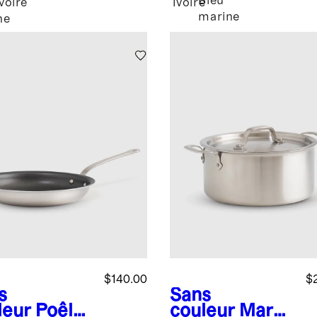
Bleu
Ivoire
Ivoire
marine
ne
$140.00
$
s
Sans
leur
Poêle
couleur
Marm