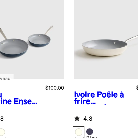
veau
$100.00
u
Ivoire
Poêle à
ine
Ensem
frire
 de poêles
antiadhésive
ire
en céramique
.8
4.8
iadhésives
de 10 po
céramique