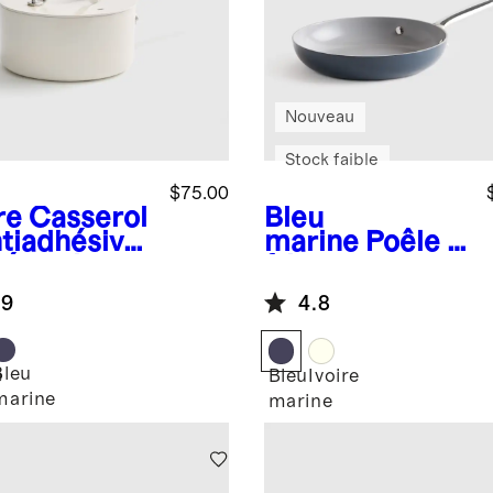
Nouveau
Stock faible
$75.00
re
Casserol
Bleu
ntiadhésive
marine
Poêle à
céramique :
frire
te
antiadhésive
.9
4.8
en céramique
de 8 pouces
Bleu
e
Bleu
Ivoire
marine
marine