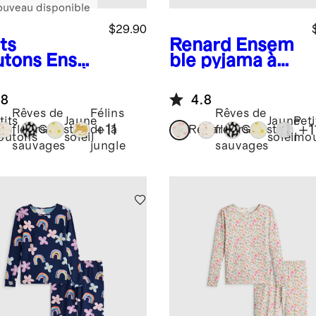
ouveau disponible
$29.90
ts
Renard
Ensem
tons
Ense
ble pyjama à
e pyjama à
manches
ches
longues et
.8
4.8
gues et
pantalon en
Rêves de
Félins
Rêves de
talon en
bambou
tits
Jaune
Jaune
Peti
+
11
+
1
fleurs
Ghosts
de la
Renard
fleurs
Ghosts
mbou
outons
soleil
soleil
mou
sauvages
jungle
sauvages