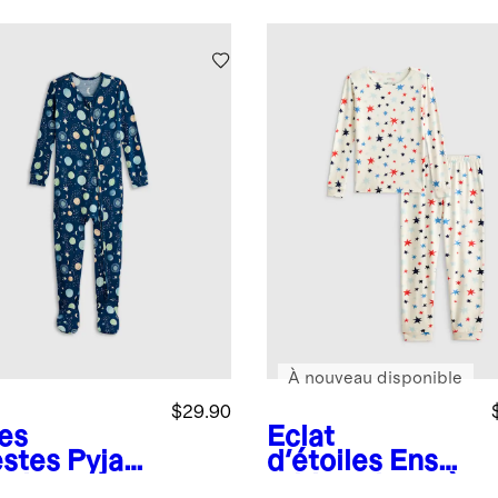
À nouveau disponible
$29.90
es
Éclat
estes
Pyjam
d'étoiles
Ense
otie en
mble pyjama à