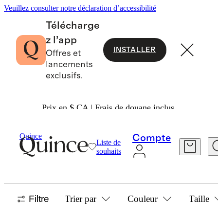
Veuillez consulter notre déclaration d’accessibilité
Télécharge
z l’app
INSTALLER
Offres et
lancements
exclusifs.
Prix en $ CA | Frais de douane inclus.
Enfants Et Bébés
/
Pyjama En Bambou
Quince
Compte
Liste de
TOUT MAGASINER
souhaits
51 articles
Filtre
Trier par
Couleur
Taille