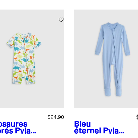
$24.90
osaures
Bleu
orés
Pyjama
éternel
Pyjama
he-couche
footie en