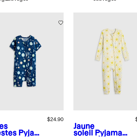
$24.90
es
Jaune
estes
Pyjam
soleil
Pyjama