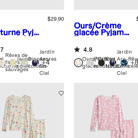
$29.90
l
Ours/Crème
turne
Pyja
glacée
Pyjama
une-pièce
footie en
bambou
bambou
.7
4.8
Jardin
Jardin
Rêves de
el
Jaune
Dinosaures
Arc-
Ours/Crème
Petits
Ciel
Arc-
Rêv
+
4
+
fleurs
cturne
soleil
colorés
En-
glacée
moutons
Nocturne
En-
cél
sauvages
Ciel
Ciel