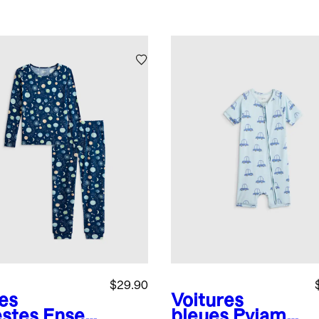
$29.90
es
Voitures
estes
Ense
bleues
Pyjama