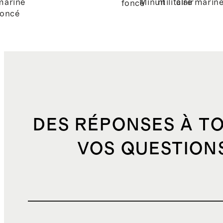
marine
Minuit
militaire
clair
marin
foncé
foncé
DES RÉPONSES À T
VOS QUESTION