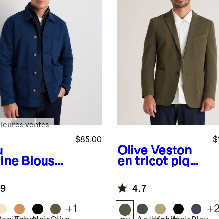
lleures ventes
$85.00
$
u
Olive
Veston
ine
Blouso
en tricot piqué
vrier
de coton
fortable
.9
4.7
ensible en
on
+
1
+
logique