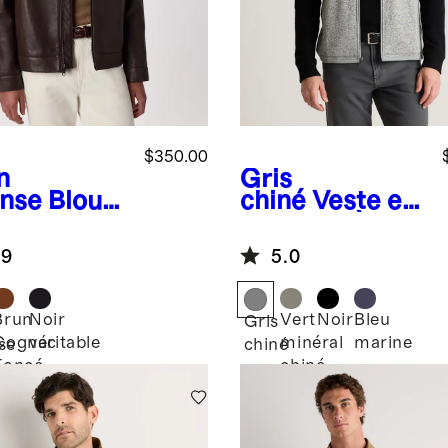
$350.00
n
Gris
ense
Blous
chiné
Veste en
Harrington
molleton à
% cuir
fermeture à
.9
5.0
glissière
Brun
Noir
Vert
Noir
Bleu
Gris
Cognac
véritable
minéral
marine
se
chiné
Foncé
chiné