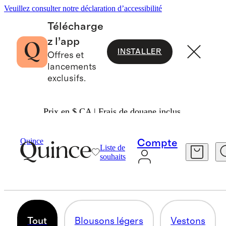
Veuillez consulter notre déclaration d’accessibilité
Télécharge
z l’app
INSTALLER
Offres et
lancements
exclusifs.
Prix en $ CA | Frais de douane inclus.
Hommes
/
Blousons
Quince
Compte
Liste de
BLOUSONS ET MANTEAUX
souhaits
116 articles
Tout
Blousons légers
Vestons