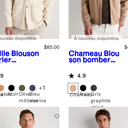
ouveau disponible
À nouveau disponible
$85.00
$
lle
Blouson
Chameau
Blou
rier
son bomber
fortable
100 %
ensible en
cachemire de
.9
4.9
on
Mongolie
logique
+
1
Tabac
Noir
Olive
Bleu
Noir
Gris
le
Chameau
militaire
marine
graphite
chiné