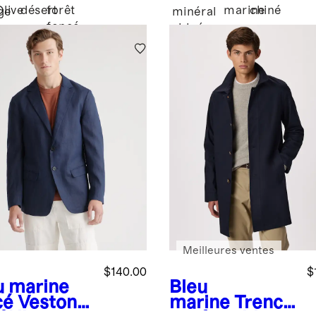
Olive
désert
forêt
marine
chiné
ge
minéral
foncé
chiné
Meilleures ventes
$140.00
$
u marine
Bleu
cé
Veston
marine
Trench