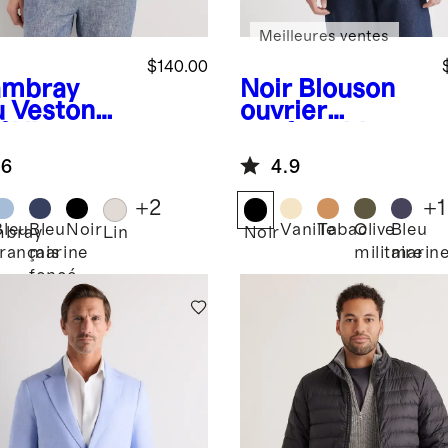
Meilleures ventes
$140.00
mbray
Noir
Blouson
u
Veston
ouvrier
% lin
confortable
opéen
extensible en
.6
4.9
coton
biologique
+
2
+
1
Bleu
Bleu
Noir
Vanille
Tabac
Olive
Bleu
bray
Lin
Noir
français
marine
militaire
marin
foncé