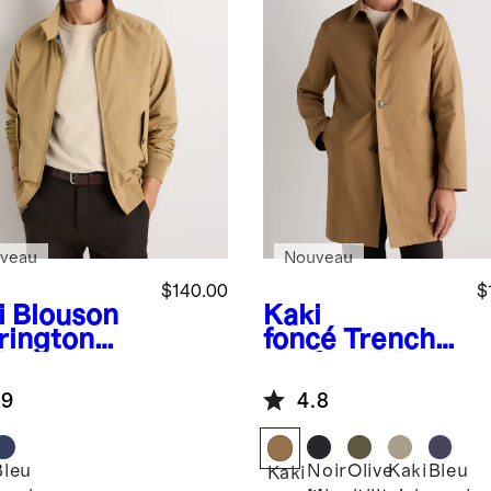
veau
Nouveau
$140.00
$
i
Blouson
Kaki
rington
foncé
Trench
itage
confortable
stant à
extensible
.9
4.8
u
Bleu
Noir
Olive
Kaki
Bleu
Kaki