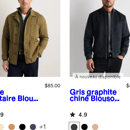
À nouveau disponible
$85.00
$
ve
Gris graphite
taire
Blous
chiné
Blouson
ouvrier
bomber 100 %
fortable
cachemire de
.9
4.9
ensible en
Mongolie
on
+
1