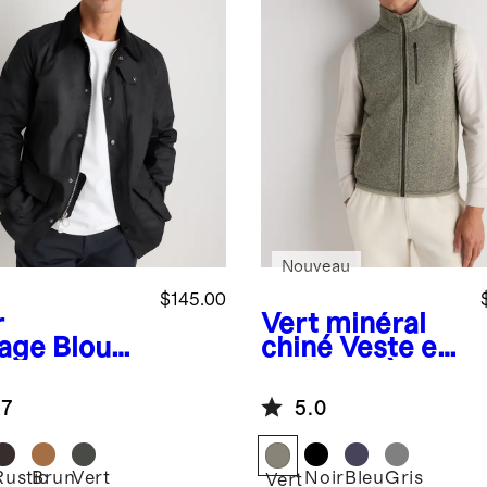
Nouveau
$145.00
r
Vert minéral
tage
Blouso
chiné
Veste en
 travail en
molleton à
on
fermeture à
.7
5.0
logique
glissière
Rustic
Brun
Vert
Noir
Bleu
Gris
Vert