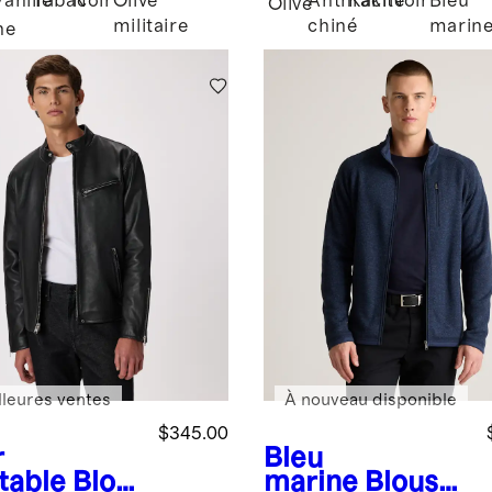
Vanille
Tabac
Noir
Olive
Anthracite
Kaki
Noir
Bleu
Olive
militaire
chiné
marin
ne
lleures ventes
À nouveau disponible
$345.00
r
Bleu
table
Blou
marine
Blouso