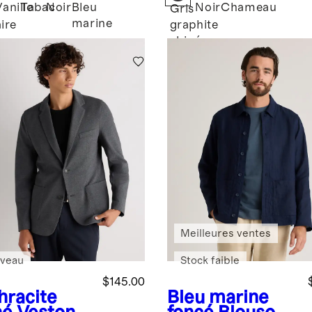
logique
Vanille
Tabac
Noir
Bleu
Noir
Chameau
Gris
marine
aire
graphite
chiné
Meilleures ventes
veau
Stock faible
$145.00
hracite
Bleu marine