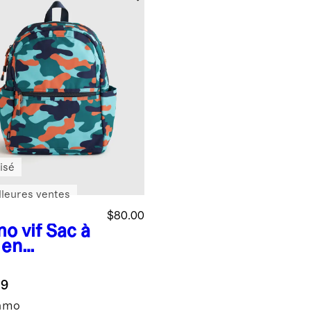
isé
lleures ventes
$80.00
o vif
Sac à
 en
yester
yclé à
.9
hes
amo