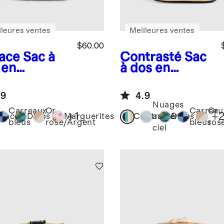
lleures ventes
Meilleures ventes
$60.00
ace
Sac à
Contrasté
Sac
 en
à dos en
yester
polyester
yclé à
recyclé à
.9
4.9
hes
poches
Nuages
Carreaux
Or
Carreau
Or
+
1
+
pace
Dinos
Marguerites
Contrasté
arc-en-
Dinos
bleus
rose/Argent
bleus
ros
ciel