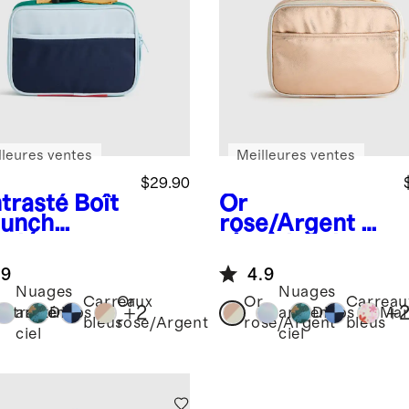
lleures ventes
Meilleures ventes
$29.90
trasté
Boît
Or
lunch
rose/Argent
B
yclée
oîte à lunch
recyclée
.9
4.9
Nuages
Nuages
Carreaux
Or
Or
Carreau
+
2
+
ntrasté
arc-en-
Dinos
arc-en-
Dinos
Mar
bleus
rose/Argent
rose/Argent
bleus
ciel
ciel