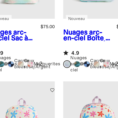
veau
Nouveau
$75.00
ges arc-
Nuages arc-
iel
Sac à
en-ciel
Boîte à
 en
lunch recyclée
yester
.9
4.9
yclé à
uages
Nuages
hes
Carreaux
Or
Carreaux
Or
+
2
+
c-en-
Dinos
Marguerites
arc-en-
Dinos
Mar
bleus
rose/Argent
bleus
rose/Ar
el
ciel