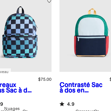
veau
$75.00
reaux
Contrasté
Sac
us
Sac à dos
à dos en
polyester
polyester
yclé à
recyclé à
.9
4.9
hes
poches
Nuages