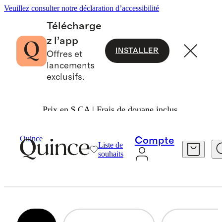
Veuillez consulter notre déclaration d’accessibilité
Télécharge
z l’app
INSTALLER
Offres et
lancements
exclusifs.
Prix en $ CA | Frais de douane inclus.
Toddler
/
Backpacks And More
Quince
Compte
Liste de
SACS À DOS POUR TOUT-PETITS ET
souhaits
PLUS ENCORE
13 articles