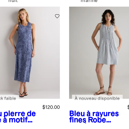
nuit
marine
k faible
À nouveau disponible
$120.00
u pierre de
Bleu à rayures
 à motif
fines
Robe
al
trapèze sans