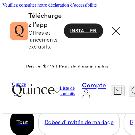
Veuillez consulter notre déclaration d’accessibilité
Télécharge
z l’app
INSTALLER
Offres et
lancements
exclusifs.
Prix en $ CA | Frais de douane inclus.
ROBES PAR OCCASION
Quince
Compte
Liste de
souhaits
138 articles
Tout
Robes d'invitée de mariage
R