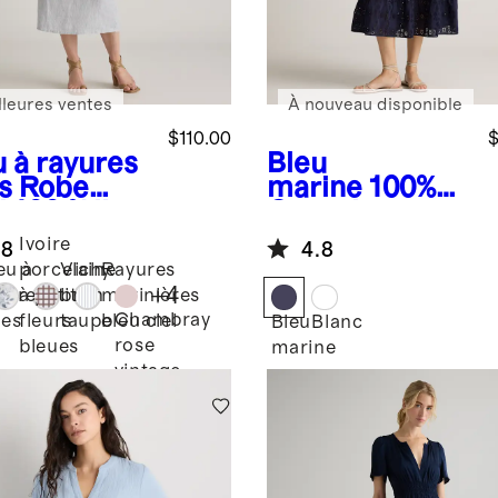
lleures ventes
À nouveau disponible
$110.00
$
u à rayures
Bleu
s
Robe
marine
100%
 100 % lin
Organic
opéen à
Cotton Eyelet
Ivoire
.8
4.8
olure
Smocked Midi
eu à
porcelaine
Vichy
Rayures
agée
Dress
+
4
yures
à petites
brun
marinières
Chambray
nes
fleurs
taupe
bleu ciel
Bleu
Blanc
rose
bleues
marine
vintage