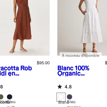
À nouveau disponible
$95.00
$
racotta
Rob
Blanc
100%
idi en
Organic
cel à
Cotton Eyelet
tons et à
Smocked Midi
.8
4.8
avage
Dress
tage
Olive
Bleu
Bleu
cotta
Blanc