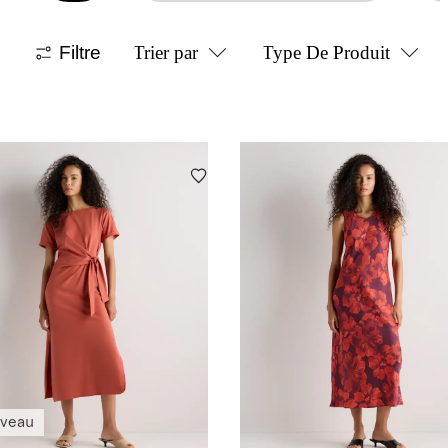
Filtre
Trier par
Type De Produit
veau