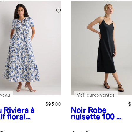
de
foncé
vin
veau
Meilleures ventes
$95.00
$
 Riviera à
Noir
Robe
f floral
nuisette 100 %
itage
Robe
soie lavable
gue étagée