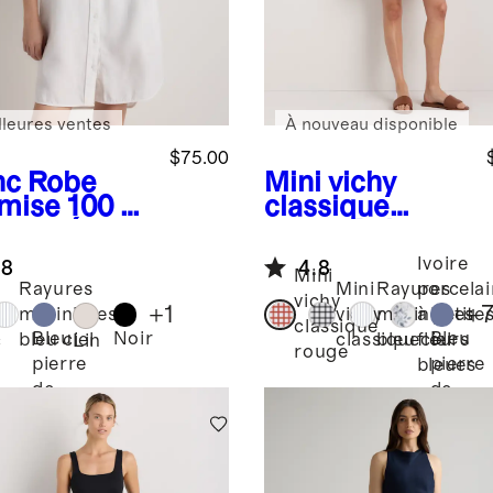
lleures ventes
À nouveau disponible
$75.00
nc
Robe
Mini vichy
mise 100 %
classique
 européen
rouge
Robe
trapèze sans
Ivoire
.8
4.8
manches 100 %
Mini
Rayures
Mini
Rayures
porcela
lin européen
vichy
+
1
+
marinières
vichy
marinières
à petite
classique
Bleu
Noir
Bleu
bleu ciel
classique
bleu ciel
fleurs
c
Lin
rouge
pierre
pierre
bleues
de
de
lune
lune