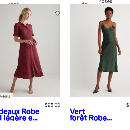
roses
rosé
de
chiné
lune
veau
$95.00
$
deaux
Robe
Vert
i légère en
forêt
Robe
pe et en
nuisette 100 %