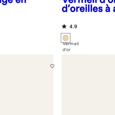
d'oreilles à
perle de cu
douce biol
4.9
Vermeil
d'or