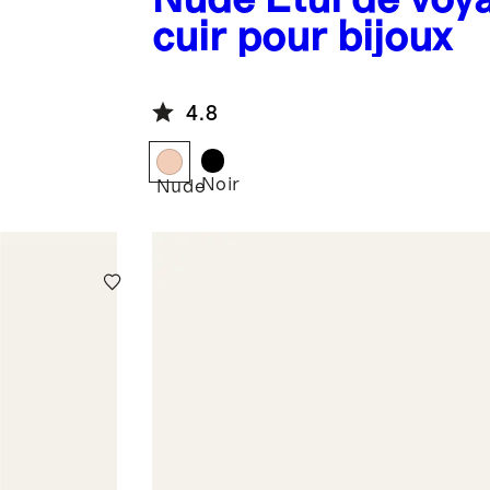
cuir pour bijoux
4.8
Noir
Nude