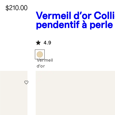
$210.00
Vermeil d'or
Colli
pendentif à perle
culture d'eau do
4.9
Vermeil
d'or