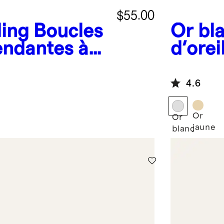
$55.00
ling
Boucles
Or bl
pendantes à
d'orei
tous l
carat
4.6
Or
Or
jaune
blanc