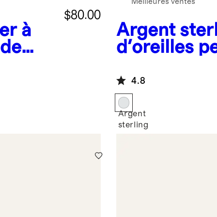
Meilleures ventes
$80.00
er à
Argent ster
 de
d'oreilles 
uce
enfiler
4.8
Argent
sterling