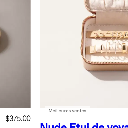
Meilleures ventes
$375.00
Nude
Étui de voy