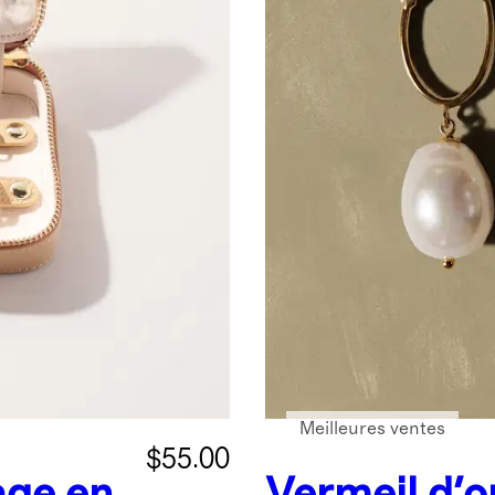
Meilleures ventes
$55.00
age en
Vermeil d'o