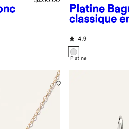
onc
Platine
Bag
classique e
4.9
Platine