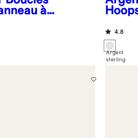
 anneau à
Hoop
lture d'eau
ogique
4.8
Argent
sterling