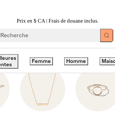
Prix en $ CA | Frais de douane inclus.
MME
lleures
Femme
Homme
Mais
entes