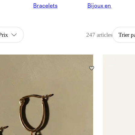
Bracelets
Bijoux en diamant
Prix
247 articles
Trier p