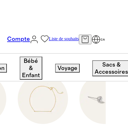
Compte
Liste de souhaits
CA
Bébé
Sacs &
on
&
Voyage
Accessoire
Enfant