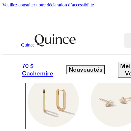
Veuillez consulter notre déclaration d’accessibilité
Femmes
/
Bijoux
Quince
BIJOUX HAUT DE GA
70 $
Mei
Nouveautés
Cachemire
V