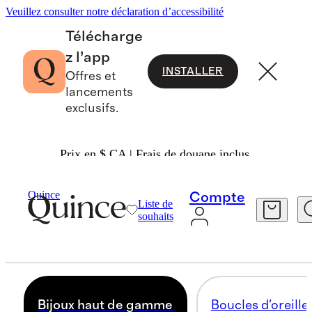
Veuillez consulter notre déclaration d’accessibilité
Télécharge
z l’app
INSTALLER
Offres et
lancements
exclusifs.
Prix en $ CA | Frais de douane inclus.
Femmes
/
Jewelry 3
Quince
Compte
Liste de
BIJOUX HAUT DE GAMME
souhaits
0 articles
Bijoux haut de gamme
Boucles d'oreille