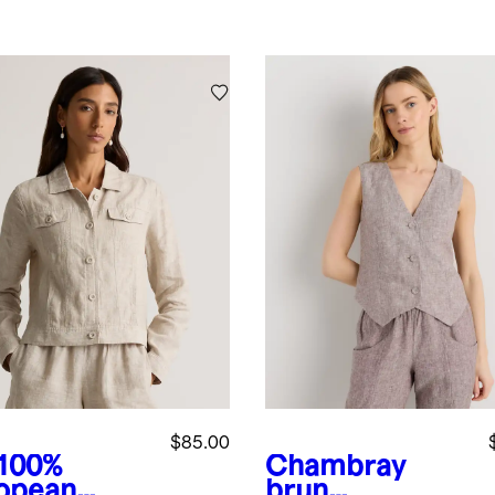
$85.00
100%
Chambray
opean
brun