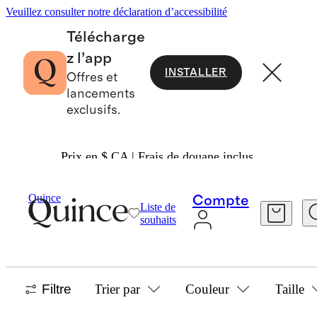
Veuillez consulter notre déclaration d’accessibilité
Télécharge
z l’app
INSTALLER
Offres et
lancements
exclusifs.
Prix en $ CA | Frais de douane inclus.
Women
Lin
/
/
Jackets Collection
Quince
Compte
Liste de
LINEN JACKETS & BLAZERS
souhaits
4 articles
Filtre
Trier par
Couleur
Taille