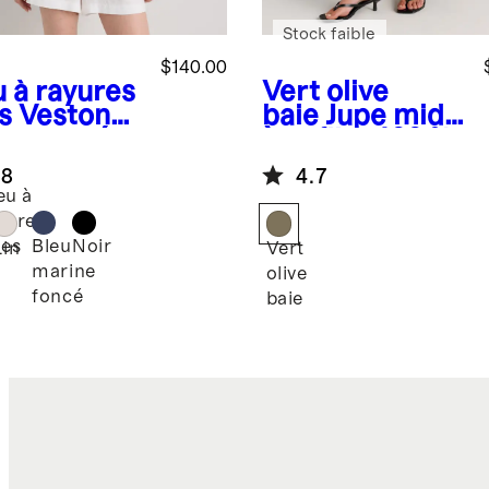
Stock faible
$140.00
u à rayures
Vert olive
s
Veston
baie
Jupe midi
ontracté
à enfiler 100 %
% lin
lin européen
.8
4.7
opéen à
eu à
ble
yures
tonnage
Bleu
Noir
nes
Lin
Vert
marine
olive
foncé
baie