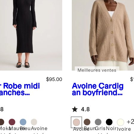
Meilleures ventes
$95.00
$
r
Robe midi
Avoine
Cardig
anches
an boyfriend
gues
surdimension
elée en
né en
.8
4.8
on et
cachemire de
hemire à
Mongolie
+
 rond
Moka
Mauve
Bleu
Avoine
Brun
Gris
Noir
Avoine
Ivoire