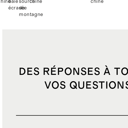
chiné
baie
source
chiné
chiné
écrasée
de
montagne
DES RÉPONSES À T
VOS QUESTION