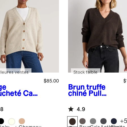
lleures ventes
Stock faible
$85.00
$
ge
Brun truffe
cheté
Car
chiné
Pull
an
surdimension
dimensionn
né en
.8
4.9
oupe
cachemire de
friend 100
Mongolie à col
+
oton
en V