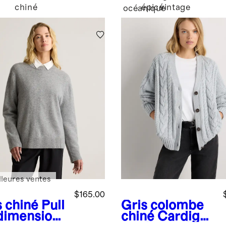
chiné
épicé
vintage
océanique
lleures ventes
$165.00
s chiné
Pull
Gris colombe
dimension
chiné
Cardigan