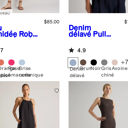
veau
$85.00
$
u
Denim
hidée
Robe
délavé
Pull
gue étagée
surdimension
gaze 100 %
né en
.7
4.9
on
cachemire de
logique
Mongolie à col
+
rond
Orange
Rose
Brise
Brun
Noir
Gris
Avoine
Denim
épicé
amarante
océanique
chiné
idée
délavé