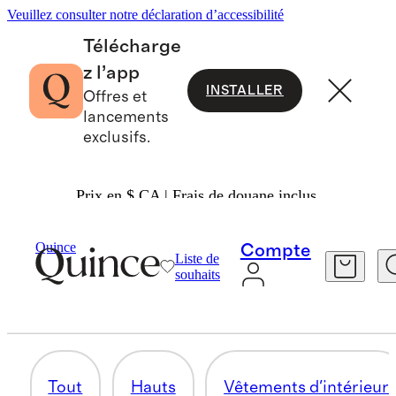
Veuillez consulter notre déclaration d’accessibilité
Télécharge
z l’app
INSTALLER
Offres et
lancements
exclusifs.
Prix en $ CA | Frais de douane inclus.
Femmes
/
Magasinez Tous Les Articles De Maternité
Quince
Compte
Liste de
ADAPTÉ AUX BOSSES
souhaits
31 articles
Tout
Hauts
Vêtements d'intérieur