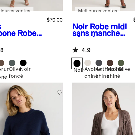
lleures ventes
Meilleures ventes
$70.00
s
Noir
Robe midi
bone
Robe
sans manches
ardeur
côtelée en
 en tricot
coton et
.8
4.9
elé de
cachemire
cel
Brun
Olive
Noir
Avoine
Anthracite
Moka
Olive
Noir
foncé
chiné
chiné
chiné
one