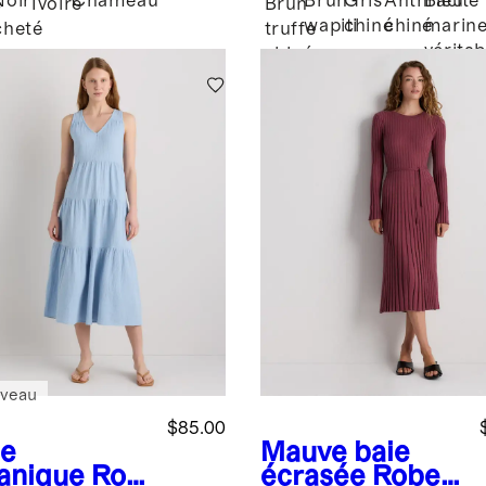
Noir
Chameau
Brun
Gris
Anthracite
Bleu
e
Ivoire
Brun
logique
wapiti
chiné
chiné
marin
heté
truffe
véritab
chiné
veau
$85.00
se
Mauve baie
anique
Rob
écrasée
Robe