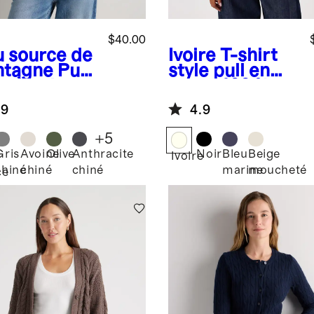
$40.00
u source de
Ivoire
T-shirt
tagne
Pull
style pull en
r à col
coton 100 %
d en coton
biologique
.9
4.9
cachemire
+
5
Gris
Avoine
Olive
Anthracite
Noir
Bleu
Beige
Ivoire
chiné
chiné
chiné
marine
moucheté
ce
agne