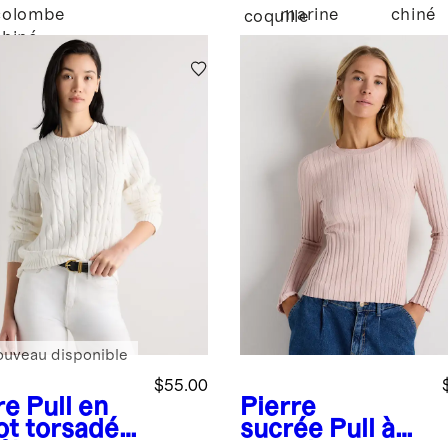
colombe
marine
chiné
é
coquille
chiné
ouveau disponible
$55.00
re
Pull en
Pierre
ot torsadé
sucrée
Pull à