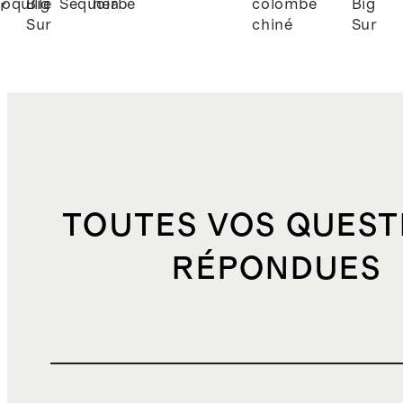
coquille
Big
Séquoia
herbe
colombe
Big
r
Sur
chiné
Sur
TOUTES VOS QUEST
RÉPONDUES