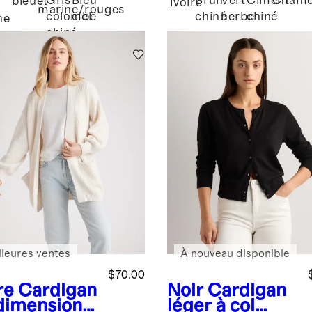
Gris
Bleu
Brun
Vert
Ciment
Cham
bleuet
Ivoire
marine/rouges
colombe
ciel
chiné
herbe
chiné
ne
chiné
lleures ventes
À nouveau disponible
$70.00
re
Cardigan
Noir
Cardigan
dimensionn
léger à col