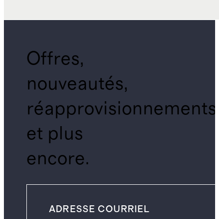
Offres,
nouveautés,
réapprovisionnements
et plus
encore.