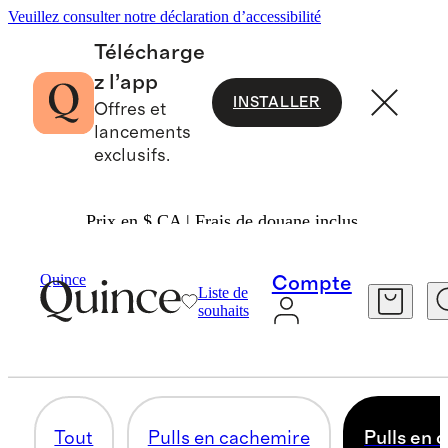
Veuillez consulter notre déclaration d’accessibilité
Télécharge
z l’app
INSTALLER
Offres et
lancements
exclusifs.
Prix en $ CA | Frais de douane inclus.
Femmes
/
Chandails
Quince
Compte
Liste de
PULLS EN COTON
souhaits
36 articles
Tout
Pulls en cachemire
Pulls en 