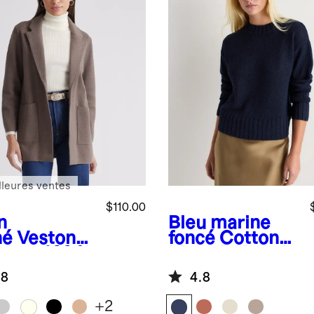
lleures ventes
$110.00
n
Bleu marine
né
Veston
foncé
Cotton
ricot 100 %
Linen Relaxed
on
Crew Sweater
.8
4.8
logique
+
2