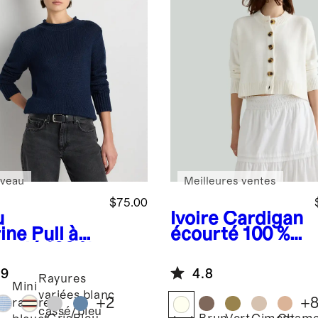
veau
Meilleures ventes
$75.00
u
Ivoire
Cardigan
ine
Pull à
écourté 100 %
roulé 100 %
coton
on
biologique
.9
4.8
logique
Rayures
Mini
variées blanc
+
2
+
rayures
cassé/bleu