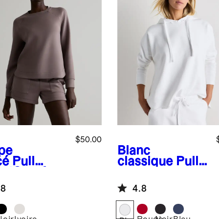
$50.00
pe
Blanc
cé
Pull
classique
Pull à
udComfort
capuche en
l rond
jersey
.8
4.8
bouclette
biologique