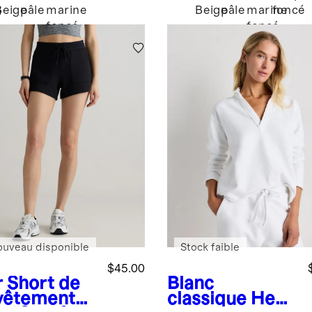
Beige
pâle
marine
Beige
pâle
marine
foncé
é
foncé
foncé
ouveau disponible
Stock faible
$45.00
r
Short de
Blanc
vêtement
classique
Henl