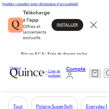
Veuillez consulter notre déclaration d’accessibilité
Télécharge
z l’app
INSTALLER
Offres et
lancements
exclusifs.
Prix en $ CA | Frais de douane inclus.
Femmes
/
Sweat-Shirts
Quince
Compte
Liste de
AUTRES FAVORIS
souhaits
27 articles
Tout
Polaire SuperSoft
Everyday F