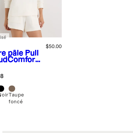
isé
$50.00
re pâle
Pull
udComfort
l rond
.8
Noir
Taupe
e
foncé