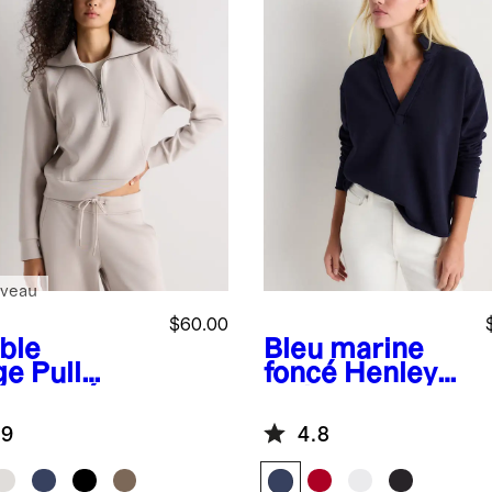
veau
$60.00
ble
Bleu marine
ge
Pull
foncé
Henley
letonné
en jersey
udComfort
bouclette
.9
4.8
emi-
biologique
sière