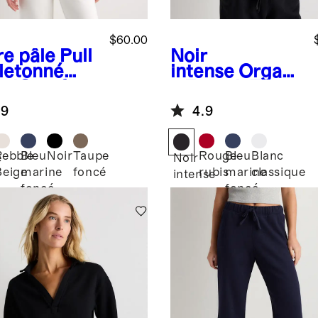
$60.00
re pâle
Pull
Noir
letonné
intense
Organi
udComfort
c French Terry
emi-
Crew
.9
4.9
sière
Pebble
Bleu
Noir
Taupe
Rouge
Bleu
Blanc
e
Noir
Beige
marine
foncé
rubis
marine
classique
intense
foncé
foncé