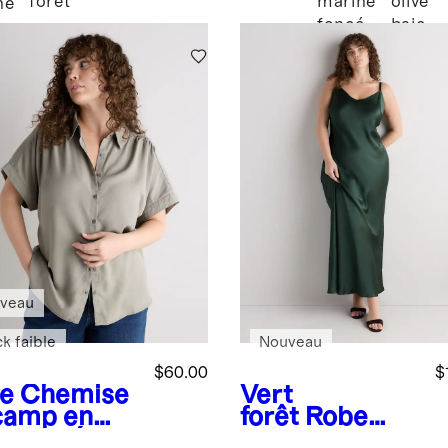
forêt
marine
olive
ne
foncé
baie
é
veau
k faible
Nouveau
$60.00
$
ve
Chemise
Vert
camp en
forêt
Robe
cel lavé
nuisette