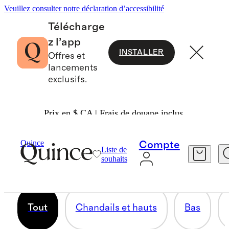
Veuillez consulter notre déclaration d’accessibilité
Télécharge
z l’app
INSTALLER
Offres et
lancements
exclusifs.
Prix en $ CA | Frais de douane inclus.
GRANDE TAILLE
Quince
Compte
Liste de
souhaits
206 articles
Tout
Chandails et hauts
Bas