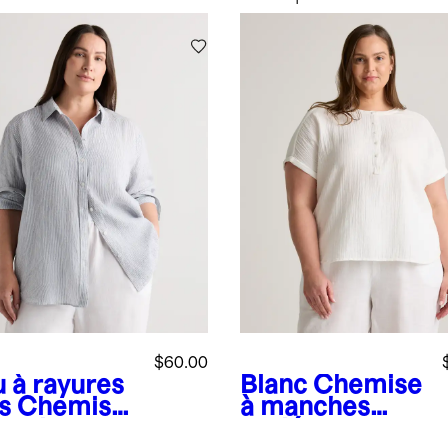
$60.00
u à rayures
Blanc
Chemise
s
Chemise
à manches
anches
roulées en