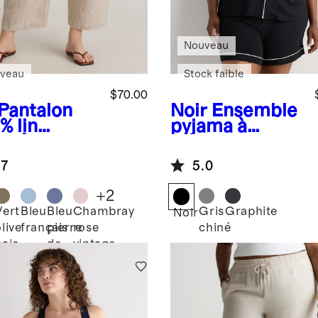
Nouveau
veau
Stock faible
$70.00
Pantalon
Noir
Ensemble
% lin
pyjama à
opéen
manches
courtes en
.7
5.0
jersey de
bambou
+
2
Vert
Bleu
Bleu
Chambray
Gris
Graphite
Noir
live
français
pierre
rose
chiné
baie
de
vintage
lune