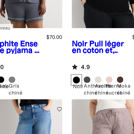
veau
$70.00
phite
Ense
Noir
Pull léger
e pyjama à
en coton et
ches
cachemire à
rtes en
col en V
.0
4.9
sey de
mbou
Noir
Gris
Anthracite
Avoine
Pierre
Moka
hite
Noir
chiné
chiné
chiné
sucrée
chiné