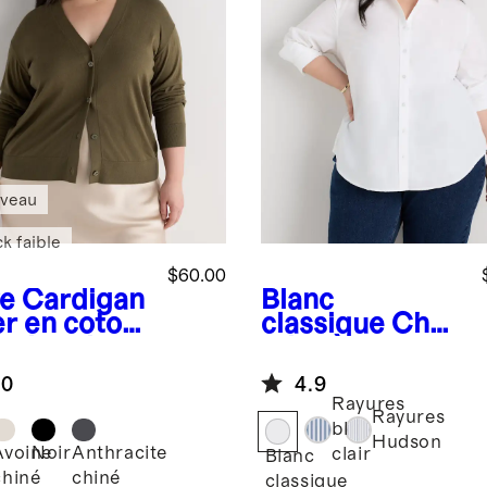
veau
k faible
$60.00
ve
Cardigan
Blanc
er en coton
classique
Che
cachemire
mise à
manches
.0
4.9
longues en
Rayures
popeline 100 %
Rayures
bleu
coton
Hudson
Avoine
Noir
Anthracite
clair
Blanc
biologique
chiné
chiné
classique