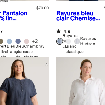
veau
$70.00
r
Pantalon
Rayures bleu
% lin
clair
Chemise
opéen
à manches
longues en
.7
4.9
popeline 100 %
Rayures
coton
Rayures
+
2
bleu
biologique
Hudson
Vert
Bleu
Bleu
Chambray
Blanc
clair
live
français
pierre
rose
classique
baie
de
vintage
lune