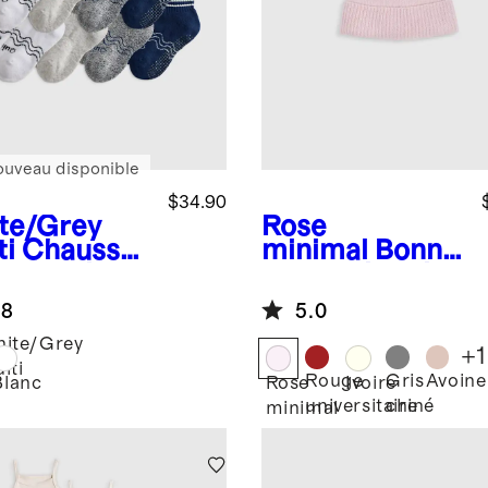
ouveau disponible
$34.90
te/Grey
Rose
ti
Chausset
minimal
Bonne
 quart de
t en cachemire
gueur en
lavable
.8
5.0
on
logique,
ite/Grey
+
1
emble de 8
lti
Rouge
Gris
Avoine
Blanc
Rose
Ivoire
universitaire
chiné
minimal