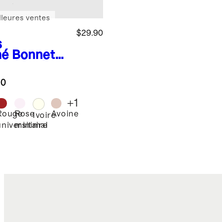
lleures ventes
$29.90
s
né
Bonnet
cachemire
able
.0
+
1
Rouge
Rose
Avoine
Ivoire
universitaire
minimal
é