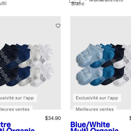
Multi
Multi
multi
lti
Blanc
usivité sur l’app
Exclusivité sur l’app
lleures ventes
Meilleures ventes
$34.90
tre
Blue/White