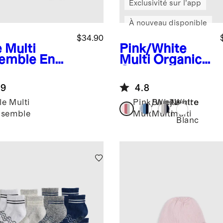
Exclusivité sur l’app
À nouveau disponible
$34.90
e Multi
Pink/White
emble
Ense
Multi
Organic
e de 7
Cotton
ottes en
Gripper Ankle
.9
4.8
on
Socks 8-Pack
logique à
lle Multi
Pink/White
Blue/White
Neutre
 % pour
semble
Multi
Multi
multi
Blanc
es