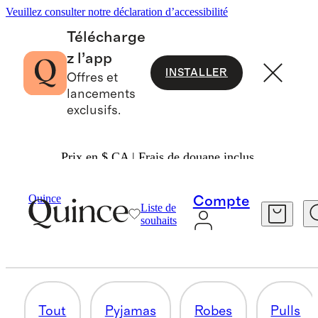
Veuillez consulter notre déclaration d’accessibilité
Télécharge
z l’app
INSTALLER
Offres et
lancements
exclusifs.
Prix en $ CA | Frais de douane inclus.
Petite Fille
/
Tout Magasiner
Quince
Compte
Liste de
CHAUSSETTES ET ACCESSOIRES
souhaits
9 articles
Tout
Pyjamas
Robes
Pulls