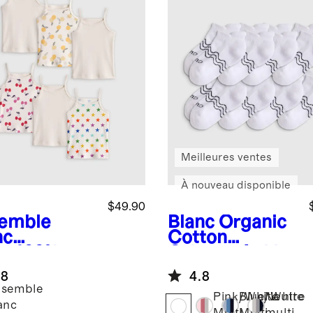
Meilleures ventes
À nouveau disponible
$49.90
emble
Blanc
Organic
nc
Cotton
ti
100%
Gripper Ankle
anic
Socks 8-Pack
.8
4.8
ton Cami
semble
ack
Pink/White
Blue/White
Neutre
anc