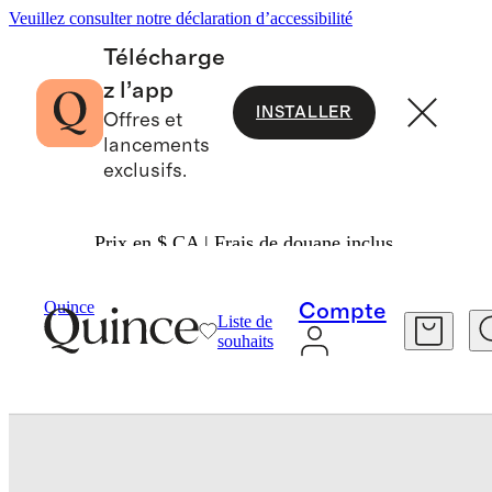
Veuillez consulter notre déclaration d’accessibilité
Télécharge
z l’app
INSTALLER
Offres et
lancements
exclusifs.
Prix en $ CA | Frais de douane inclus.
Sacs Et Accessoires
Tech
/
/
Quince
Compte
Liste de
souhaits