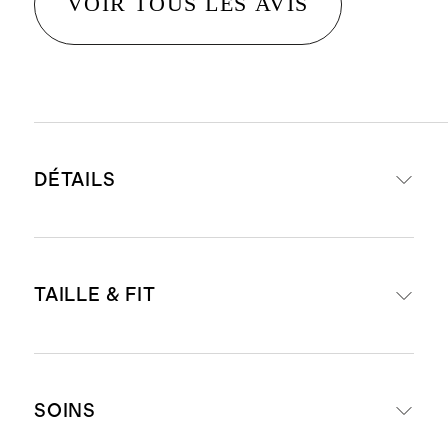
VOIR TOUS LES AVIS
DÉTAILS
Composition : 100 % lin européen,
TAILLE & FIT
une fibre écologique fabriquée à
partir de lin européen nécessitant
moins d’eau, d’engrais et
Le modèle mesure 5 pi 10 po et
d’irrigation.
SOINS
porte une taille petite en noir, bleu
Respirant, durable,