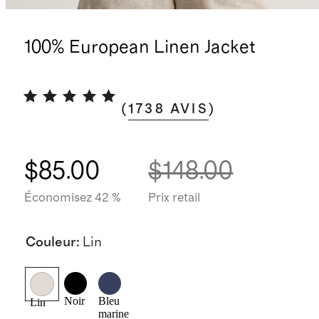
100% European Linen Jacket
(
1738
AVIS
)
$85.00
$148.00
Économisez 42 %
Prix retail
Couleur
:
Lin
Noir
Bleu
Lin
marine