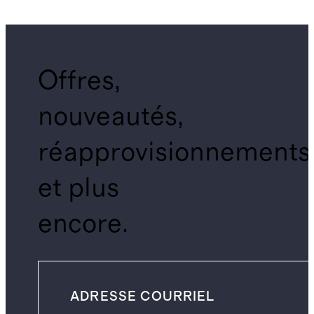
Offres,
nouveautés,
réapprovisionnements
et plus
encore.