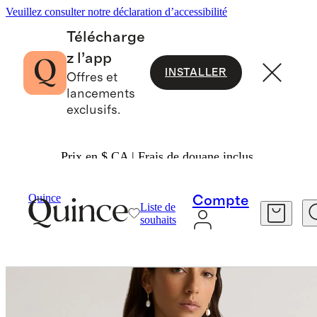
Veuillez consulter notre déclaration d’accessibilité
Télécharge
z l’app
INSTALLER
Offres et
lancements
exclusifs.
Prix en $ CA | Frais de douane inclus.
Vestes
/
100% European Linen Jacket
Quince
Compte
Liste de
souhaits