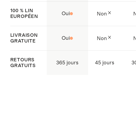
certifiées BSCI (Business Social
100 % LIN
Oui
Non
Compliance Initiative) qui visent à
EUROPÉEN
améliorer les conditions de travail
tout au long de la chaîne
LIVRAISON
Oui
Non
GRATUITE
d’approvisionnement
Fabriqué avec soin au Vietnam
RETOURS
365 jours
45 jours
3
GRATUITS