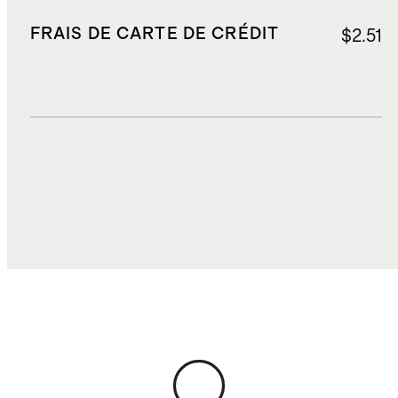
FRAIS DE CARTE DE CRÉDIT
$2.51
DROITS, TAXES ET REDEVANCES
$6.94
COÛT TOTAL
$44.45