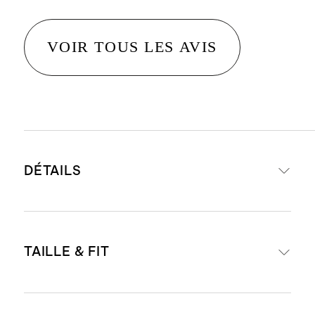
VOIR TOUS LES AVIS
DÉTAILS
Composition : 100 % lin, une fibre
TAILLE & FIT
écologique fabriquée à partir de
fibres de lin de première qualité
cultivées durablement en Europe