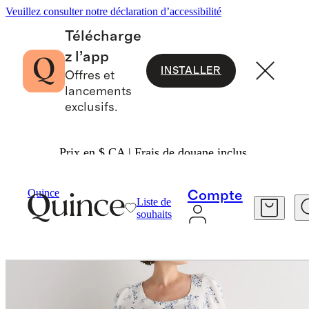
Veuillez consulter notre déclaration d’accessibilité
Télécharge
z l’app
INSTALLER
Offres et
lancements
exclusifs.
Prix en $ CA | Frais de douane inclus.
Femme
Robes Et Combinaisons
/
/
Quince
Compte
Liste de
souhaits