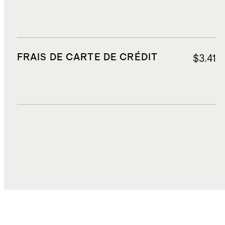
FRAIS DE CARTE DE CRÉDIT
$3.41
DROITS, TAXES ET REDEVANCES
$8.09
COÛT TOTAL
$62.41