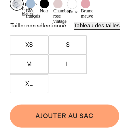
à petites
fleurs
Bleu
Noir
Chambray
Brume
Blanc
bleues
français
rose
mauve
vintage
Tableau des tailles
Taille
:
non sélectionné
XS
S
M
L
XL
AJOUTER AU SAC