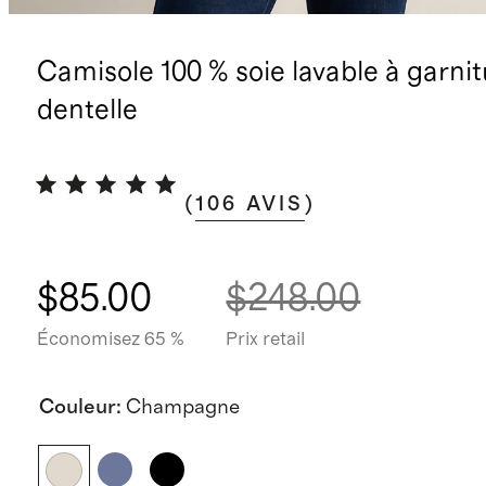
Camisole 100 % soie lavable à garni
dentelle
(
106
AVIS
)
$85.00
$248.00
Économisez 65 %
Prix retail
Couleur
:
Champagne