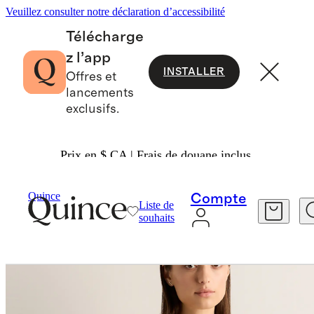
Veuillez consulter notre déclaration d’accessibilité
Télécharge
z l’app
INSTALLER
Offres et
lancements
exclusifs.
Prix en $ CA | Frais de douane inclus.
Femme
Chemises Et Blouses
/
/
Quince
Compte
Liste de
souhaits