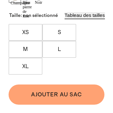
Bleu
Noir
Champagne
pierre
de
Tableau des tailles
Taille
:
non sélectionné
lune
XS
S
M
L
XL
AJOUTER AU SAC