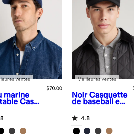
lleures ventes
Meilleures ventes
$70.00
u marine
Noir
Casquette
table
Casq
de baseball en
te de
cachemire
eball en
.8
4.8
hemire