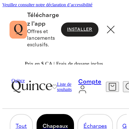
Veuillez consulter notre déclaration d’accessibilité
Télécharge
z l’app
INSTALLER
Offres et
lancements
exclusifs.
Prix en $ CA | Frais de douane inclus.
Femmes
/
Accessoires
Quince
Compte
Liste de
CHAPEAUX
souhaits
10 articles
Tout
Chapeaux
Écharpes
Ga