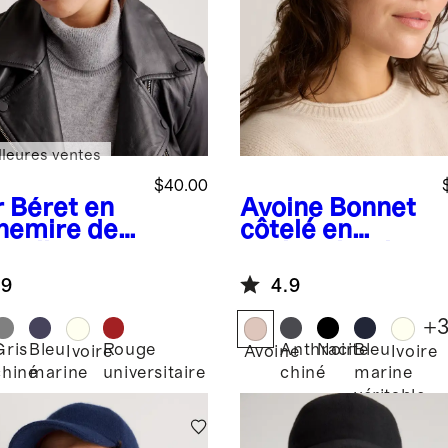
lleures ventes
$40.00
r
Béret en
Avoine
Bonnet
hemire de
côtelé en
golie
cachemire de
Mongolie
.9
4.9
+
Gris
Bleu
Rouge
Anthracite
Noir
Bleu
Ivoire
Avoine
Ivoire
chiné
marine
universitaire
chiné
marine
véritable