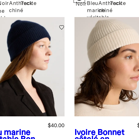
Noir
Anthracite
Teck
Bleu
Anthracite
Teck
Noir
chiné
marine
chiné
ne
véritable
able
$40.00
u marine
Ivoire
Bonnet