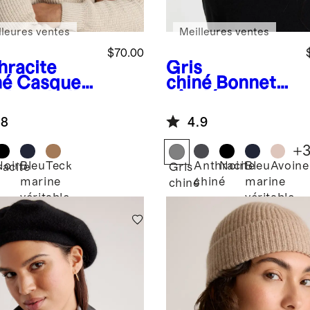
lleures ventes
Meilleures ventes
$70.00
hracite
Gris
né
Casquett
chiné
Bonnet
e baseball
côtelé en
cachemire
cachemire de
.8
4.9
Mongolie
+
Noir
Bleu
Teck
Anthracite
Noir
Bleu
Avoine
acite
Gris
marine
chiné
marine
é
chiné
véritable
véritable