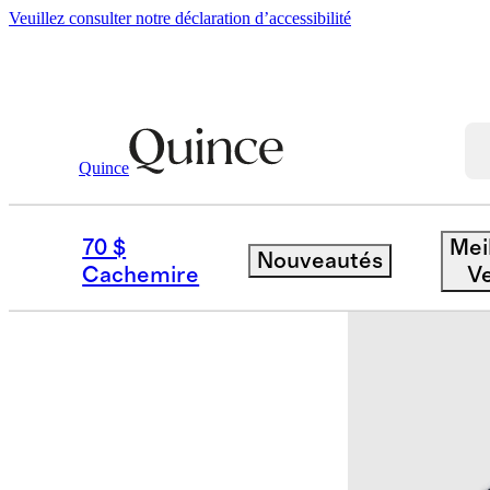
Veuillez consulter notre déclaration d’accessibilité
Quince
T Shirts
/
Ensemble De 3 T Shirts À 
70 $
Mei
Nouveautés
Cachemire
V