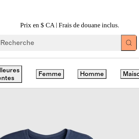
Prix en $ CA | Frais de douane inclus.
Manches Longues 100 % Coton Biologique Flammé
lleures
Femme
Homme
Mais
entes