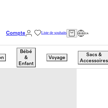
Compte
Liste de souhaits
CA
Bébé
Sacs &
on
&
Voyage
Accessoire
Enfant