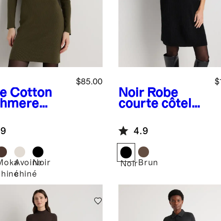
$85.00
$
ve
Cotton
Noir
Robe
hmere
courte côtelée
k Neck
en cachemire
i Dress
de Mongolie à
.9
4.9
col roulé
Moka
Avoine
Noir
Brun
Noir
chiné
chiné