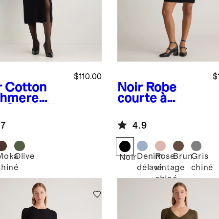
$110.00
$
r
Cotton
Noir
Robe
hmere
courte à
 Slit Midi
manches
ss
courtes en
.7
4.9
cachemire de
Mongolie
Moka
Olive
Denim
Rose
Brun
Gris
Noir
chiné
délavé
vintage
chiné
chiné