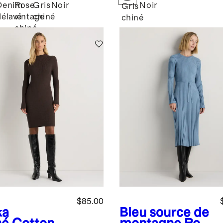
Denim
Rose
Gris
Noir
Noir
Gris
délavé
vintage
chiné
chiné
chiné
$85.00
ka
Bleu source de