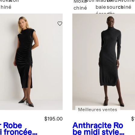
Moka
Noir
Noir
Mauve
Bleu
Avoine
Moka
cachemire à
chiné
baie
source
chiné
chiné
col rond
écrasée
de
montagne
Meilleures ventes
$195.00
$
r
Robe
Anthracite
Ro
i froncée
be midi style