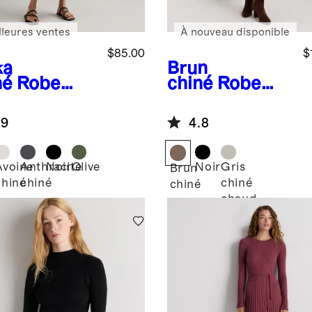
lleures ventes
À nouveau disponible
$85.00
$
ka
Brun
né
Robe
chiné
Robe
i sans
style cardigan
ches
côtelée en
.9
4.8
elée en
laine de yak à
on et
100%
hemire
Avoine
Anthracite
Noir
Olive
Noir
Gris
a
Brun
chiné
chiné
chiné
é
chiné
chaud