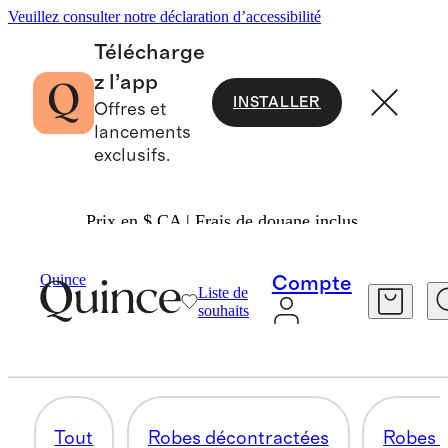
Veuillez consulter notre déclaration d’accessibilité
Télécharge
z l’app
INSTALLER
Offres et
lancements
exclusifs.
Prix en $ CA | Frais de douane inclus.
Femmes
/
Robes
Quince
Compte
Liste de
ROBES STYLE PULL
souhaits
30 articles
Tout
Robes décontractées
Robes d