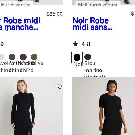
lleures ventes
Meilleures ventes
$85.00
$
r
Robe midi
Noir
Robe
s manches
midi sans
elée en
manches en
on et
cachemire de
.9
4.8
hemire
Mongolie
Avoine
Anthracite
Moka
Olive
Bleu
Noir
chiné
chiné
chiné
marine
véritable