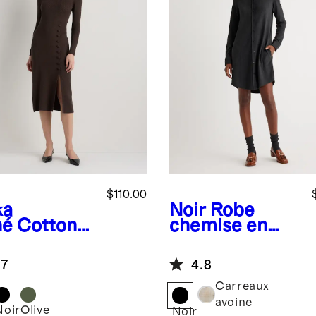
$110.00
ka
Noir
Robe
né
Cotton
chemise en
hmere
molleton
 Slit Midi
extensible
.7
4.8
ss
Carreaux
avoine
Noir
Olive
a
Noir