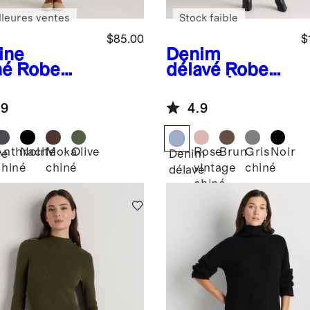
lleures ventes
Stock faible
$85.00
$
ine
Denim
né
Robe
délavé
Robe
i sans
courte à
ches
manches
.9
4.9
elée en
courtes en
on et
cachemire de
hemire
Mongolie
Anthracite
Noir
Moka
Olive
Rose
Brun
Gris
Noir
ne
Denim
chiné
chiné
vintage
chiné
é
délavé
chiné