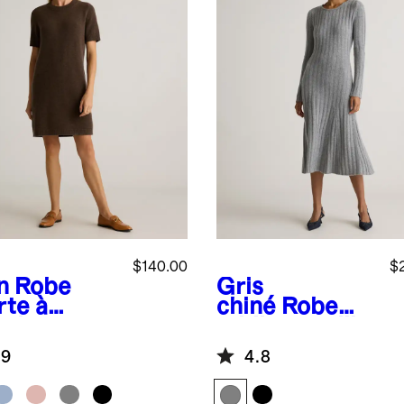
$140.00
$
n
Robe
Gris
rte à
chiné
Robe
ches
midi en maille
rtes en
côtelée large
.9
4.8
hemire de
en cachemire
golie
de Mongolie