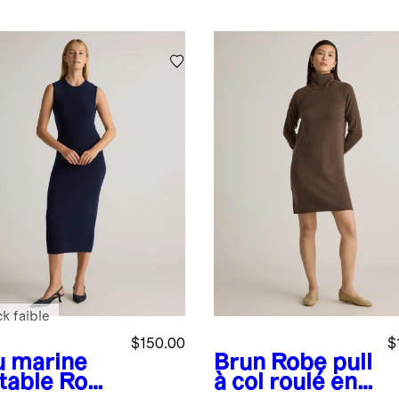
é
k faible
$150.00
$
u marine
Brun
Robe pull
table
Robe
à col roulé en