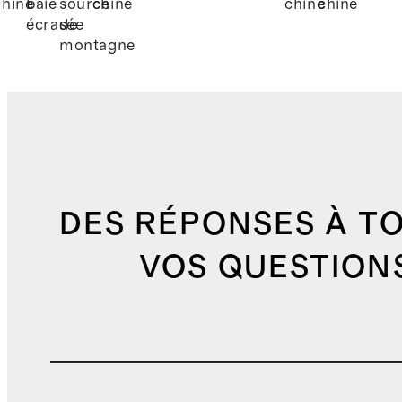
chiné
baie
source
chiné
chiné
chiné
écrasée
de
montagne
DES RÉPONSES À T
VOS QUESTION