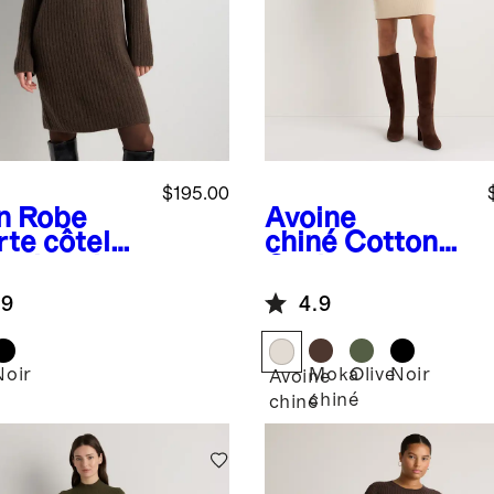
$195.00
n
Robe
Avoine
rte côtelée
chiné
Cotton
cachemire
Cashmere
Mongolie à
Mock Neck
.9
4.9
roulé
Mini Dress
Noir
Moka
Olive
Noir
Avoine
chiné
chiné