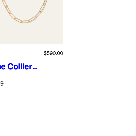
$590.00
ne
Collier à
llons longs
r 14 carats
.9
e