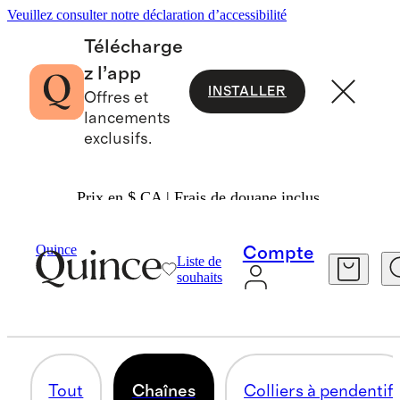
Veuillez consulter notre déclaration d’accessibilité
Télécharge
z l’app
INSTALLER
Offres et
lancements
exclusifs.
Prix en $ CA | Frais de douane inclus.
Femmes
Bijoux
/
/
Colliers
Quince
Compte
Liste de
CHAÎNES
souhaits
11 articles
Tout
Chaînes
Colliers à pendentif