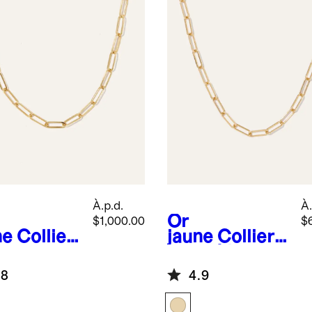
À.p.d.
À.
Or
$1,000.00
$
ne
Collier
jaune
Collier
or
en or 14 carats
arats à
à chaîne
.8
4.9
îne
trombone
mbone