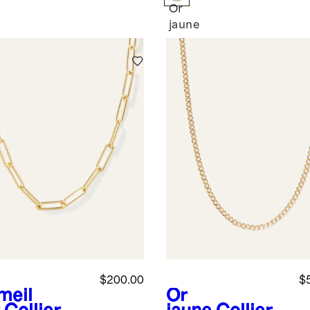
Or
e
jaune
$200.00
$
meil
Or