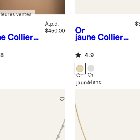
lleures ventes
À.p.d.
$
Or
$450.00
ne
Collier
jaune
Collier
r 14 carats
en or 14 carats
haîne
à chaîne
.8
4.9
mbone
vénitienne
délicate
Or
Or
blanc
e
jaune