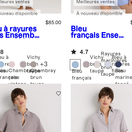
lleures ventes
Meilleures ventes
ouveau disponible
À nouveau disponible
$85.00
u à rayures
Bleu
s
Ensemble
français
Ensem
ama 100 %
ble pyjama
 européen
avec short
.8
4.7
100 % lin
Rayures
eu à
Vichy
Vichy
Bleu à
européen
marinières
+
3
yures
brun
brun
rayures
brun
Bleu
Chambray
Chambray
Bleu
nes
taupe
taupe
fines
Bleu
taupe
français
rose
brun
marin
français
vintage
taupe
foncé