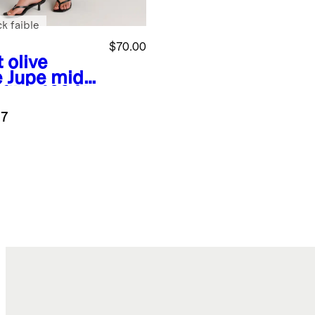
k faible
$70.00
 olive
e
Jupe midi
filer 100 %
 européen
.7