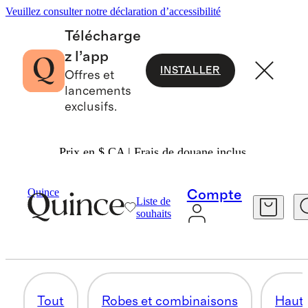
Veuillez consulter notre déclaration d’accessibilité
Télécharge
z l’app
INSTALLER
Offres et
lancements
exclusifs.
Prix en $ CA | Frais de douane inclus.
Femmes
/
Lin
Quince
Compte
Liste de
VÊTEMENTS D'INTÉRIEUR
souhaits
9 articles
Tout
Robes et combinaisons
Haut