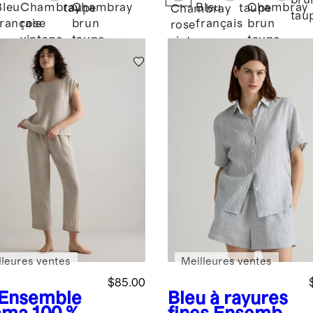
bru
Bleu
Chambray
Chambray
Bleu
Chambray
taupe
taupe
Chambray
tau
français
rose
brun
français
brun
rose
vintage
taupe
taupe
vintage
lleures ventes
Meilleures ventes
$85.00
Ensemble
Bleu à rayures