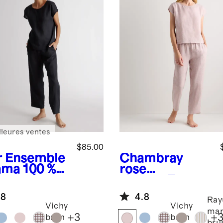
lleures ventes
$85.00
r
Ensemble
Chambray
ama 100 %
rose
 européen
vintage
Ensem
ble pyjama
.8
4.8
100 % lin
Ray
Vichy
Vichy
européen
mar
+
3
+
brun
brun